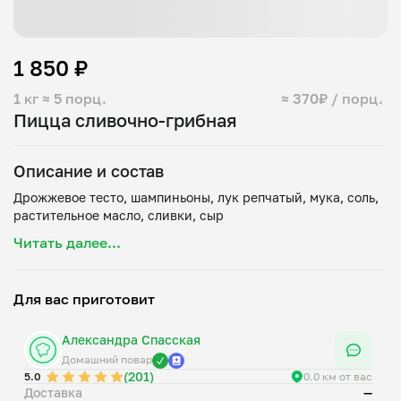
1 850 ₽
1 кг
≈ 5 порц.
≈ 370₽ / порц.
Пицца сливочно-грибная
Описание и состав
Дрожжевое тесто, шампиньоны, лук репчатый, мука, соль,
Читать далее...
Для вас приготовит
Александра Спасская
Домашний повар
(201)
5.0
0.0 км от вас
Доставка
—