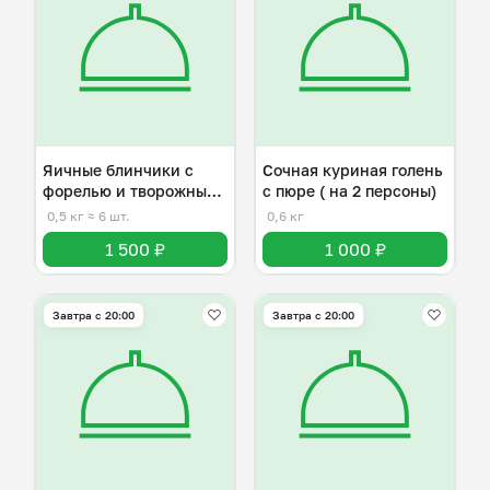
Яичные блинчики с
Сочная куриная голень
форелью и творожным
с пюре ( на 2 персоны)
сыром
0,5 кг
≈ 6 шт.
0,6 кг
1 500 ₽
1 000 ₽
Завтра c 20:00
Завтра c 20:00