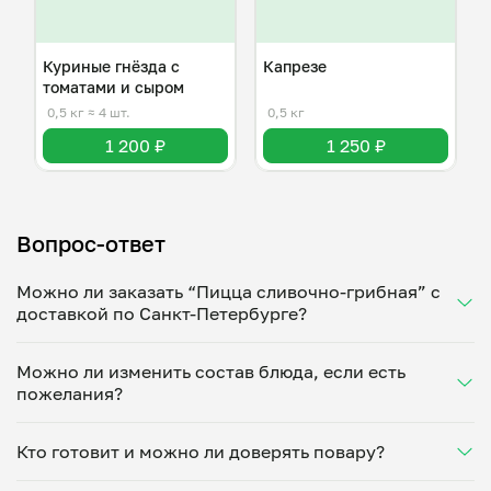
Куриные гнёзда с
Капрезе
томатами и сыром
0,5 кг
≈ 4 шт.
0,5 кг
1 200 ₽
1 250 ₽
Вопрос-ответ
Можно ли заказать “Пицца сливочно-грибная” с
доставкой по Санкт-Петербурге?
Да, доставка на дом работает по всему городу!
Можно ли изменить состав блюда, если есть
Укажите удобное время — и получите свежее
пожелания?
домашнее блюдо в большой порции прямо с плиты.
Герметичная упаковка сохраняет тепло до 90
Конечно! Александра Спасская адаптирует блюдо
минут. Статус заказа отслеживайте в личном
Кто готовит и можно ли доверять повару?
под ваши предпочтения: уберет специи, снизит
кабинете, а с поваром можно связаться напрямую в
количество соли, сахара или заменит ингредиенты.
чате. Рекомендуем оформлять заказ заранее —