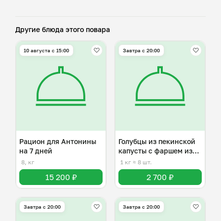
Другие блюда этого повара
10 августа с 15:00
Завтра c 20:00
Рацион для Антонины
Голубцы из пекинской
на 7 дней
капусты с фаршем из
индейки
8, кг
1 кг
≈ 8 шт.
15 200 ₽
2 700 ₽
Завтра c 20:00
Завтра c 20:00