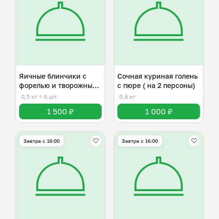
Яичные блинчики с
Сочная куриная голень
форелью и творожным
с пюре ( на 2 персоны)
сыром
0,5 кг
≈ 6 шт.
0,6 кг
1 500 ₽
1 000 ₽
Завтра c 16:00
Завтра c 16:00