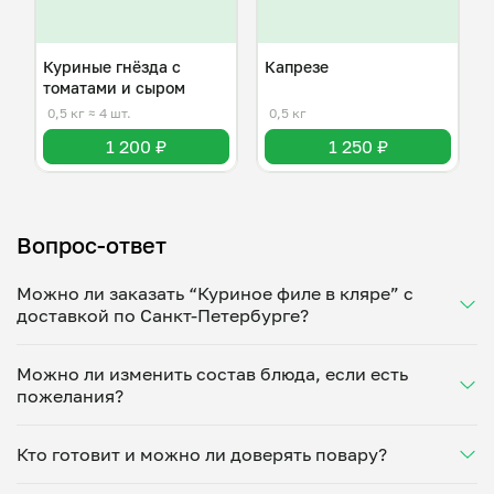
Куриные гнёзда с
Капрезе
томатами и сыром
0,5 кг
≈ 4 шт.
0,5 кг
1 200 ₽
1 250 ₽
Вопрос-ответ
Можно ли заказать “Куриное филе в кляре” с
доставкой по Санкт-Петербурге?
Да, доставка на дом работает по всему городу!
Можно ли изменить состав блюда, если есть
Укажите удобное время — и получите свежее
пожелания?
домашнее блюдо в большой порции прямо с плиты.
Герметичная упаковка сохраняет тепло до 90
Конечно! Александра Спасская адаптирует блюдо
минут. Статус заказа отслеживайте в личном
Кто готовит и можно ли доверять повару?
под ваши предпочтения: уберет специи, снизит
кабинете, а с поваром можно связаться напрямую в
количество соли, сахара или заменит ингредиенты.
чате. Рекомендуем оформлять заказ заранее —