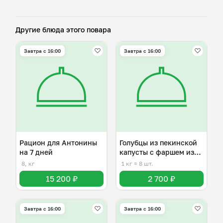
Другие блюда этого повара
Завтра c 16:00
Завтра c 16:00
Рацион для Антонины
Голубцы из пекинской
на 7 дней
капусты с фаршем из
индейки
8, кг
1 кг
≈ 8 шт.
15 200 ₽
2 700 ₽
Завтра c 16:00
Завтра c 16:00