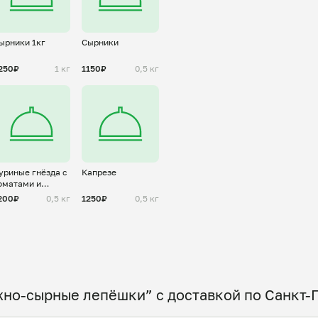
ырники 1кг
Сырники
250₽
1 кг
1150₽
0,5 кг
уриные гнёзда с
Капрезе
оматами и
ыром
200₽
0,5 кг
1250₽
0,5 кг
жно-сырные лепёшки” с доставкой по Санкт-