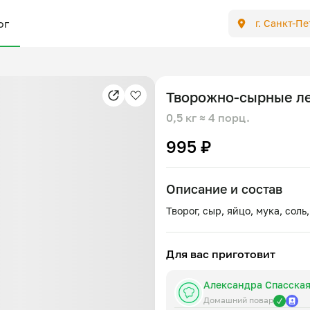
ог
г. Санкт-П
Творожно-сырные л
0,5 кг
≈ 4 порц.
995 ₽
Описание и состав
Для вас приготовит
Александра Спасска
Домашний повар