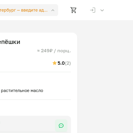
етербург —
введите адрес
епёшки
≈ 249₽ / порц.
5.0
(2)
я