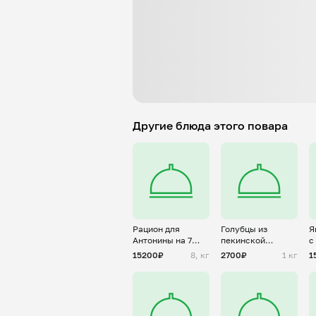
Другие блюда этого повара
Рацион для
Голубцы из
Я
Антонины на 7
пекинской
с
дней
капусты с
т
15200₽
8, кг
2700₽
1 кг
1
фаршем из
с
индейки