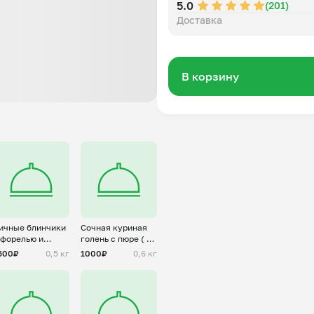
5.0
(201)
Доставка
В корзину
ичные блинчики
Сочная куриная
 форелью и
голень с пюре ( на
ворожным
2 персоны)
500₽
0,5 кг
1000₽
0,6 кг
ыром