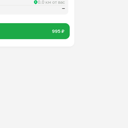
0.0 км от вас
—
995 ₽