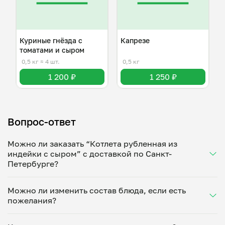
Куриные гнёзда с
Капрезе
томатами и сыром
0,5 кг
≈ 4 шт.
0,5 кг
1 200 ₽
1 250 ₽
Вопрос-ответ
Можно ли заказать “Котлета рубленная из
индейки с сыром” с доставкой по Санкт-
Петербурге?
Да, доставка на дом работает по всему городу!
Можно ли изменить состав блюда, если есть
Укажите удобное время — и получите свежее
пожелания?
домашнее блюдо в большой порции прямо с плиты.
Герметичная упаковка сохраняет тепло до 90
Конечно! Александра Спасская адаптирует блюдо
минут. Статус заказа отслеживайте в личном