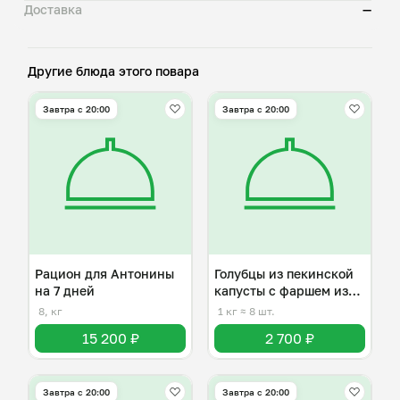
Доставка
—
Другие блюда этого повара
Завтра c 20:00
Завтра c 20:00
Рацион для Антонины
Голубцы из пекинской
на 7 дней
капусты с фаршем из
индейки
8, кг
1 кг
≈ 8 шт.
15 200 ₽
2 700 ₽
Завтра c 20:00
Завтра c 20:00