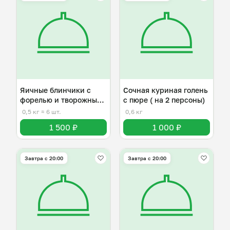
Яичные блинчики с
Сочная куриная голень
форелью и творожным
с пюре ( на 2 персоны)
сыром
0,5 кг
≈ 6 шт.
0,6 кг
1 500 ₽
1 000 ₽
Завтра c 20:00
Завтра c 20:00