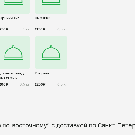
ырники 1кг
Сырники
250₽
1 кг
1150₽
0,5 кг
уриные гнёзда с
Капрезе
оматами и
ыром
200₽
0,5 кг
1250₽
0,5 кг
 по-восточному” с доставкой по Санкт-Пете