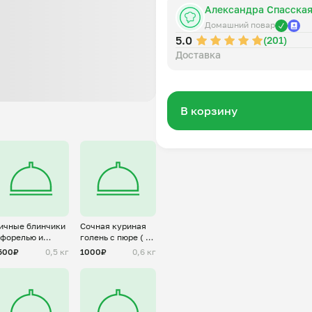
Александра Спасска
Домашний повар
5.0
(201)
Доставка
В корзину
ичные блинчики
Сочная куриная
 форелью и
голень с пюре ( на
ворожным
2 персоны)
500₽
0,5 кг
1000₽
0,6 кг
ыром