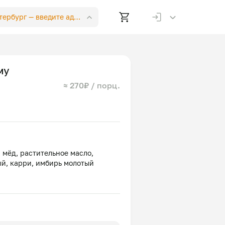
етербург —
введите адрес
му
≈ 270₽ / порц.
, мёд, растительное масло,