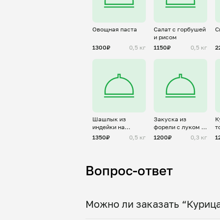
Овощная паста
Салат с горбушей
С
и рисом
1300₽
0,5 кг
1150₽
0,5 кг
2
Шашлык из
Закуска из
К
индейки на
форели с луком и
т
шпажках
укропом
с
1350₽
0,5 кг
1200₽
0,3 кг
1
Вопрос-ответ
Можно ли заказать “Курица