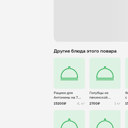
Другие блюда этого повара
Рацион для
Голубцы из
Я
Антонины на 7
пекинской
с
дней
капусты с
т
15200₽
8, кг
2700₽
1 кг
1
фаршем из
с
индейки