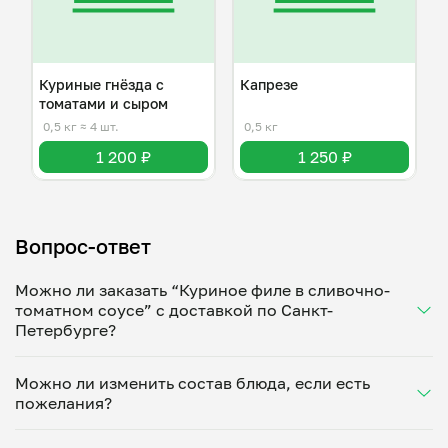
Куриные гнёзда с
Капрезе
томатами и сыром
0,5 кг
≈ 4 шт.
0,5 кг
1 200 ₽
1 250 ₽
Вопрос-ответ
Можно ли заказать “Куриное филе в сливочно-
томатном соусе” с доставкой по Санкт-
Петербурге?
Да, доставка на дом работает по всему городу!
Можно ли изменить состав блюда, если есть
Укажите удобное время — и получите свежее
пожелания?
домашнее блюдо в большой порции прямо с плиты.
Герметичная упаковка сохраняет тепло до 90
Конечно! Александра Спасская адаптирует блюдо
минут. Статус заказа отслеживайте в личном