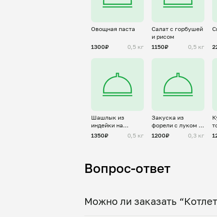
Овощная паста
Салат с горбушей
С
и рисом
1300₽
0,5 кг
1150₽
0,5 кг
2
Шашлык из
Закуска из
К
индейки на
форели с луком и
т
шпажках
укропом
с
1350₽
0,5 кг
1200₽
0,3 кг
1
Вопрос-ответ
Можно ли заказать “Котлет