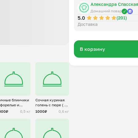
Александра Спасска
Домашний повар
5.0
(201)
Доставка
В корзину
ичные блинчики
Сочная куриная
 форелью и
голень с пюре ( на
ворожным
2 персоны)
500₽
0,5 кг
1000₽
0,6 кг
ыром