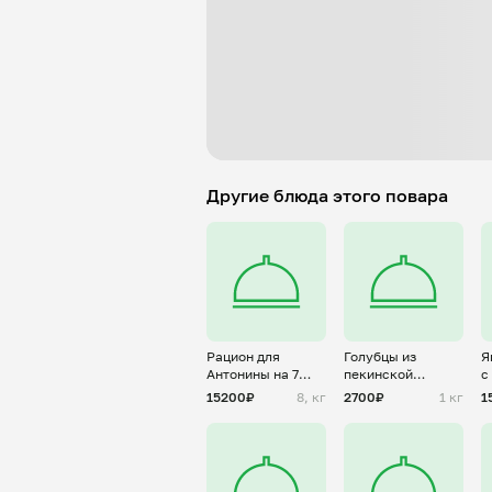
Другие блюда этого повара
Рацион для
Голубцы из
Я
Антонины на 7
пекинской
с
дней
капусты с
т
15200₽
8, кг
2700₽
1 кг
1
фаршем из
с
индейки