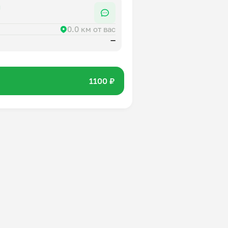
я
0.0 км от вас
—
1100 ₽