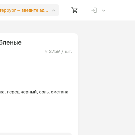
етербург —
введите адрес
убленые
≈ 275₽ / шт.
ка, перец черный, соль, сметана,