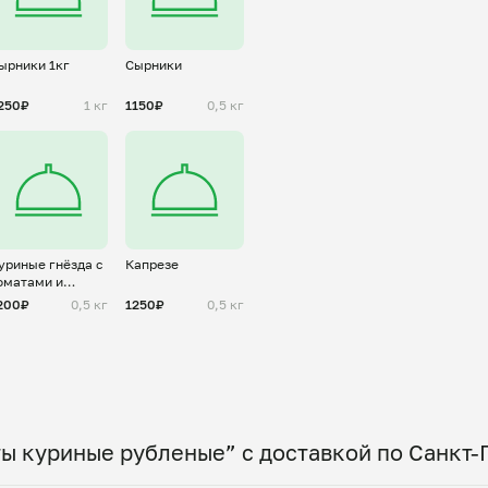
ырники 1кг
Сырники
250₽
1 кг
1150₽
0,5 кг
уриные гнёзда с
Капрезе
оматами и
ыром
200₽
0,5 кг
1250₽
0,5 кг
ы куриные рубленые” с доставкой по Санкт-