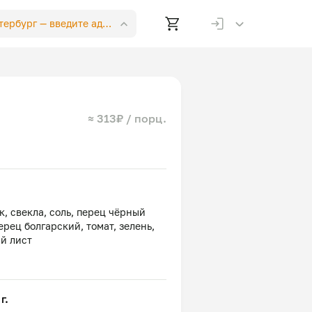
етербург —
введите адрес
≈ 313₽ / порц.
к, свекла, соль, перец чёрный
ерец болгарский, томат, зелень,
г.