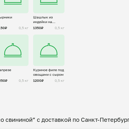
ырники
Шашлык из
индейки на
шпажках
150₽
0,5 кг
1350₽
0,5 кг
апрезе
Куриное филе под
овощами с сыром
250₽
0,5 кг
1200₽
0,5 кг
о свининой” с доставкой по Санкт-Петербур