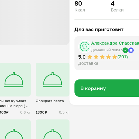
80
4
Ккал
Белки
Для вас приготовит
Александра Спасска
Домашний повар
5.0
(201)
Доставка
В корзину
очная куриная
Овощная паста
олень с пюре ( на
 персоны)
000₽
0,6 кг
1300₽
0,5 кг