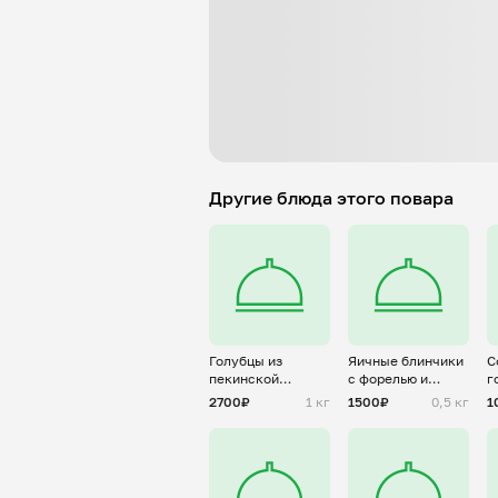
Другие блюда этого повара
Голубцы из
Яичные блинчики
С
пекинской
с форелью и
г
капусты с
творожным
2
2700₽
1 кг
1500₽
0,5 кг
1
фаршем из
сыром
индейки