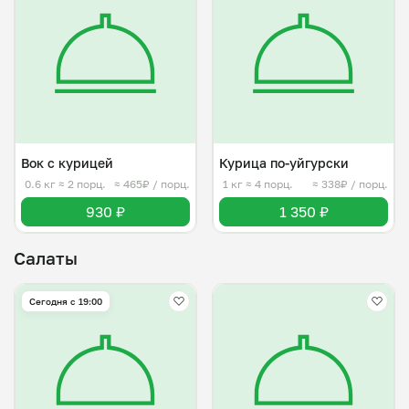
Вок с курицей
Курица по-уйгурски
0.6 кг
≈ 2 порц.
≈ 465₽ / порц.
1 кг
≈ 4 порц.
≈ 338₽ / порц.
930 ₽
1 350 ₽
Салаты
Сегодня с 19:00