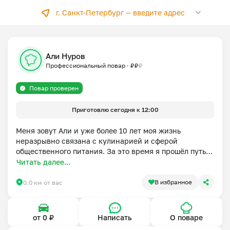
г. Санкт-Петербург —
введите адрес
Али Нуров
Профессиональный повар
·
₽
₽
₽
Повар проверен
Приготовлю сегодня к 12:00
Меня зовут Али и уже более 10 лет моя жизнь 
неразрывно связана с кулинарией и сферой 
общественного питания. За это время я прошёл путь 
от повара до территориального шеф-повара, работал в 
Читать далее...
лучших ресторанах Санкт-Петербурга и приобрёл 
колоссальный опыт в разных гастрономических 
В избранное
0.0 км от вас
направлениях.

Я специализируюсь на итальянской, паназиатской, 
восточной и европейской кухне, умею сочетать 
от 0 ₽
Написать
О поваре
классические рецепты с современными подходами и 