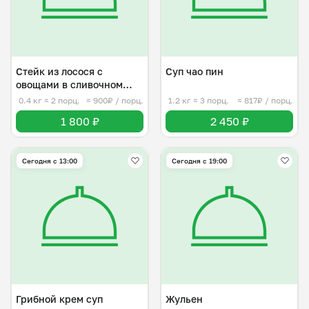
Стейк из лосося с
Суп чао пин
овощами в сливочном
соусе
0.4 кг
≈ 2 порц.
≈ 900₽ / порц.
1.2 кг
≈ 3 порц.
≈ 817₽ / порц.
1 800 ₽
2 450 ₽
Сегодня с 13:00
Сегодня с 19:00
Грибной крем суп
Жульен