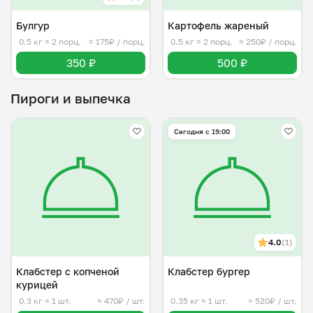
Булгур
Картофель жареный
0.5 кг
≈ 2 порц.
≈ 175₽ / порц.
0.5 кг
≈ 2 порц.
≈ 250₽ / порц.
350 ₽
500 ₽
Пироги и выпечка
Сегодня с 19:00
4.0
(1)
Клабстер с копченой
Клабстер бургер
курицей
0.3 кг
≈ 1 шт.
≈ 470₽ / шт.
0.35 кг
≈ 1 шт.
≈ 520₽ / шт.