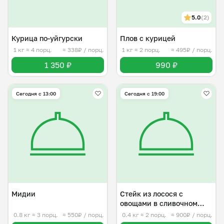
5.0
(2)
Курица по-уйгурски
Плов с курицей
1 кг
≈ 4 порц.
≈ 338₽ / порц.
1 кг
≈ 2 порц.
≈ 495₽ / порц.
1 350 ₽
990 ₽
Сегодня с 13:00
Сегодня с 19:00
Мидии
Стейк из лосося с
овощами в сливочном
соусе
0.8 кг
≈ 3 порц.
≈ 550₽ / порц.
0.4 кг
≈ 2 порц.
≈ 900₽ / порц.