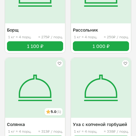
Борщ
Рассольник
1 кг
≈ 4 порц.
≈ 275₽ / порц.
1 кг
≈ 4 порц.
≈ 250₽ / порц.
1 100 ₽
1 000 ₽
5.0
(1)
Солянка
Уха с копченой горбушей
1 кг
≈ 4 порц.
≈ 313₽ / порц.
1 кг
≈ 4 порц.
≈ 338₽ / порц.