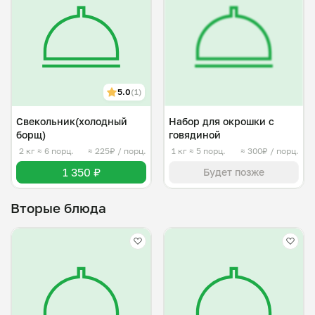
5.0
(1)
Свекольник(холодный
Набор для окрошки с
борщ)
говядиной
2 кг
≈ 6 порц.
≈ 225₽ / порц.
1 кг
≈ 5 порц.
≈ 300₽ / порц.
1 350 ₽
Будет позже
Вторые блюда