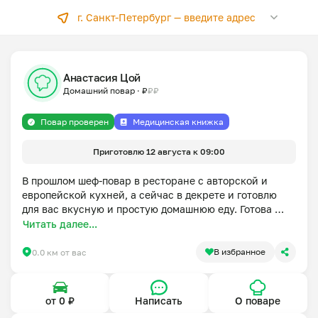
г. Санкт-Петербург —
введите адрес
Анастасия Цой
Домашний повар
·
₽
₽
₽
Повар проверен
Медицинская книжка
Приготовлю 12 августа к 09:00
В прошлом шеф-повар в ресторане с авторской и 
европейской кухней, а сейчас в декрете и готовлю 
для вас вкусную и простую домашнюю еду. Готова 
учесть Ваши пожелания: изменить ингридиенты, 
Читать далее...
добавить/убрать по возможности, сделать более 
полезным и менее калорийным.

В избранное
0.0 км от вас
 К первому заказу вкусный подарок от меня.
от 0 ₽
Написать
О поваре