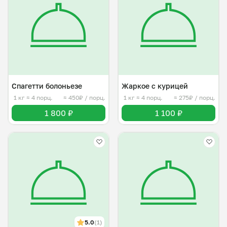
Спагетти болоньезе
Жаркое с курицей
1 кг
≈ 4 порц.
≈ 450₽ / порц.
1 кг
≈ 4 порц.
≈ 275₽ / порц.
1 800 ₽
1 100 ₽
5.0
(1)