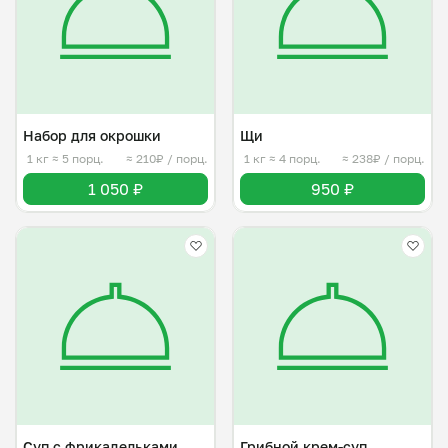
Набор для окрошки
Щи
1 кг
≈ 5 порц.
≈ 210₽ / порц.
1 кг
≈ 4 порц.
≈ 238₽ / порц.
1 050 ₽
950 ₽
Суп с фрикадельками
Грибной крем-суп