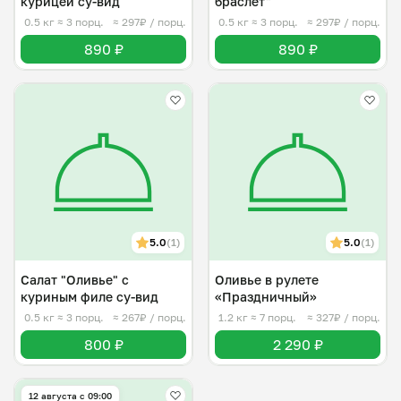
курицей су-вид
браслет"
0.5 кг
≈ 3 порц.
≈ 297₽ / порц.
0.5 кг
≈ 3 порц.
≈ 297₽ / порц.
890 ₽
890 ₽
5.0
(1)
5.0
(1)
Салат "Оливье" с
Оливье в рулете
куриным филе су-вид
«Праздничный»
0.5 кг
≈ 3 порц.
≈ 267₽ / порц.
1.2 кг
≈ 7 порц.
≈ 327₽ / порц.
800 ₽
2 290 ₽
12 августа с 09:00