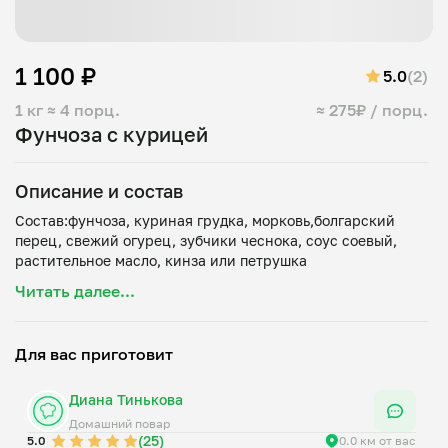
1 100 ₽
5.0
(2)
1 кг
≈ 4 порц.
≈ 275₽ / порц.
Фунчоза с курицей
Описание и состав
Состав:фунчоза, куриная грудка, морковь,болгарский
перец, свежий огурец, зубчики чеснока, соус соевый,
Читать далее...
Для вас приготовит
Диана Тинькова
Домашний повар
(25)
5.0
0.0 км от вас