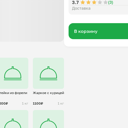
3.7
(3)
Доставка
В корзину
тейки из форели
Жаркое с курицей
200₽
1 кг
1100₽
1 кг