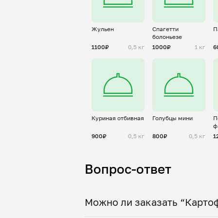
Жульен
Спагетти
П
болоньезе
1100₽
0,5 кг
1000₽
1 кг
6
Куриная отбивная
Голубцы мини
П
ф
900₽
0,5 кг
800₽
0,5 кг
1
Вопрос-ответ
Можно ли заказать “Картоф