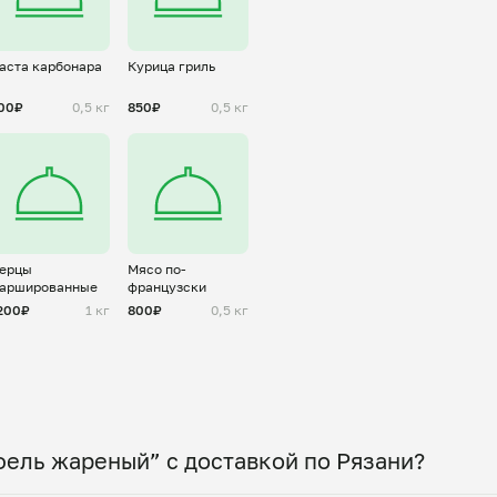
аста карбонара
Курица гриль
00₽
0,5 кг
850₽
0,5 кг
ерцы
Мясо по-
аршированные
французски
200₽
1 кг
800₽
0,5 кг
ель жареный” с доставкой по Рязани?