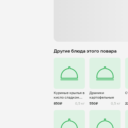
Другие блюда этого повара
Куриные крылья в
Драники
С
кисло сладком
картофельные
соусе
850₽
0,5 кг
550₽
0,5 кг
2