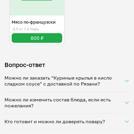
Мясо по-французски
0,5 кг
≈ 2 порц.
800 ₽
Вопрос-ответ
Можно ли заказать “Куриные крылья в кисло
сладком соусе” с доставкой по Рязани?
Да, доставка на дом работает по всему городу!
Можно ли изменить состав блюда, если есть
Укажите удобное время — и получите свежее
пожелания?
домашнее блюдо в большой порции прямо с плиты.
Герметичная упаковка сохраняет тепло до 90
Конечно! Полина Сергеевна адаптирует блюдо под
минут. Статус заказа отслеживайте в личном
Кто готовит и можно ли доверять повару?
ваши предпочтения: уберет специи, снизит
кабинете, а с поваром можно связаться напрямую в
количество соли, сахара или заменит ингредиенты.
чате. Рекомендуем оформлять заказ заранее —
“Куриные крылья в кисло сладком соусе” готовит