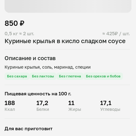
850 ₽
0,5 кг
≈ 2 шт.
≈ 425₽ / шт.
Куриные крылья в кисло сладком соусе
Описание и состав
Без сахара
Без лактозы
Без глютена
Без орехов и бобов
Пищевая ценность на 100 г.
188
17,2
11
17,1
Ккал
Белки
Жиры
Углеводы
Для вас приготовит