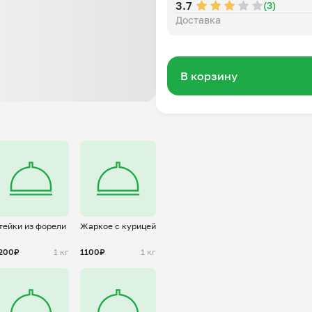
3.7
(3)
Доставка
В корзину
тейки из форели
Жаркое с курицей
200₽
1 кг
1100₽
1 кг