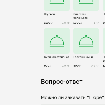
Жульен
Спагетти
П
болоньезе
1100₽
0,5 кг
1000₽
1 кг
6
Куриная отбивная
Голубцы мини
П
ф
900₽
0,5 кг
800₽
0,5 кг
1
Вопрос-ответ
Можно ли заказать “Пюре” 