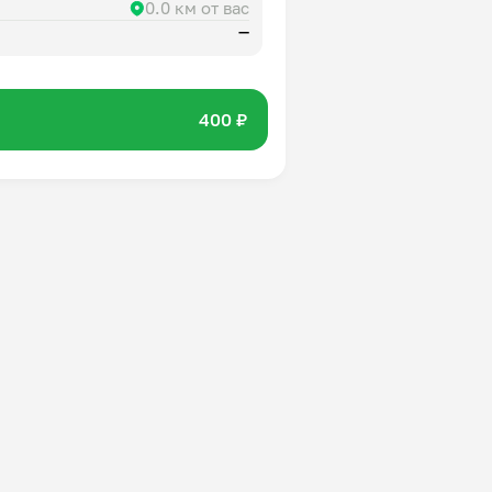
0.0 км от вас
—
400 ₽