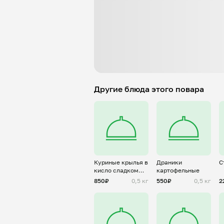
Другие блюда этого повара
Куриные крылья в
Драники
С
кисло сладком
картофельные
соусе
850₽
0,5 кг
550₽
0,5 кг
2