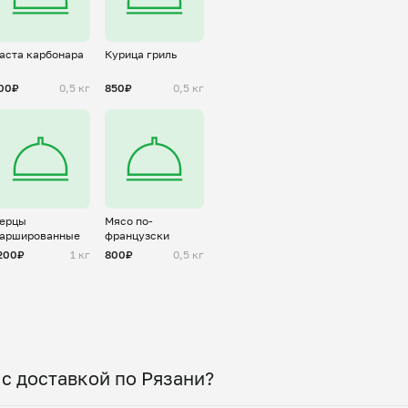
аста карбонара
Курица гриль
00₽
0,5 кг
850₽
0,5 кг
ерцы
Мясо по-
аршированные
французски
200₽
1 кг
800₽
0,5 кг
с доставкой по Рязани?