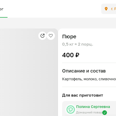
ог
г.
Пюре
0,5 кг
≈ 2 порц.
400 ₽
Описание и состав
Для вас приготовит
Полина Сергеевна
Домашний повар