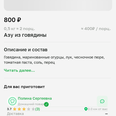
800 ₽
0,5 кг
≈ 2 порц.
≈ 400₽ / порц.
Азу из говядины
Описание и состав
Говядина, маринованные огурцы, лук, чесночное пюре,
Читать далее...
Для вас приготовит
Полина Сергеевна
Домашний повар
(3)
3.7
0.0 км от вас
Доставка
—