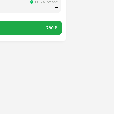
0.0 км от вас
—
780 ₽