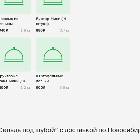
ашлык из
Бургер-Мини ( 4
винины
штуки)
940₽
1,8 кг
880₽
0,7 кг
руктовые
Картофельные
таканчики (10
дольки
т)
400₽
1,2 кг
900₽
0,6 кг
Сельдь под шубой” с доставкой по Новосиби