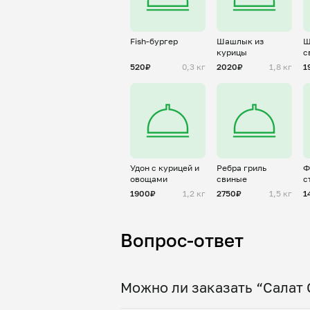
Fish-бургер
Шашлык из
Ш
курицы
с
520₽
0,3 кг
2020₽
1,8 кг
1
Удон с курицей и
Ребра гриль
Ф
овощами
свиные
с
ш
1900₽
1,2 кг
2750₽
1,5 кг
1
Вопрос-ответ
Можно ли заказать “Салат 