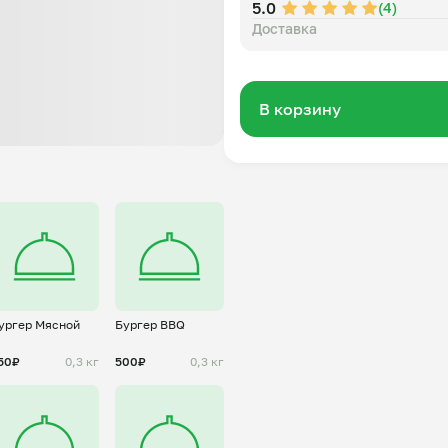
5.0
(4)
Доставка
В корзину
ургер Мясной
Бургер BBQ
50₽
0,3 кг
500₽
0,3 кг