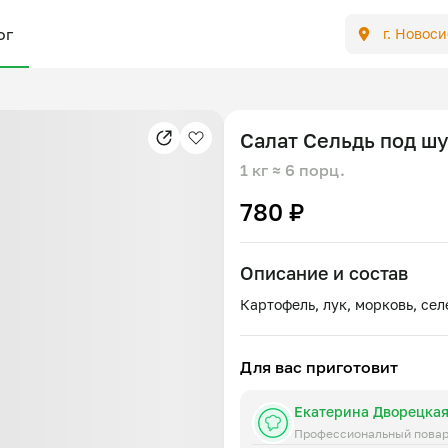
ог
г. Новос
Салат Сельдь под ш
1 кг
≈ 6 порц.
780 ₽
Описание и состав
Для вас приготовит
Екатерина Дворецка
Профессиональный пова