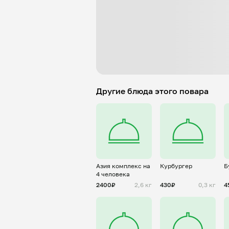
Другие блюда этого повара
Азия комплекс на
Курбургер
Б
4 человека
2400₽
2,6 кг
430₽
0,3 кг
4