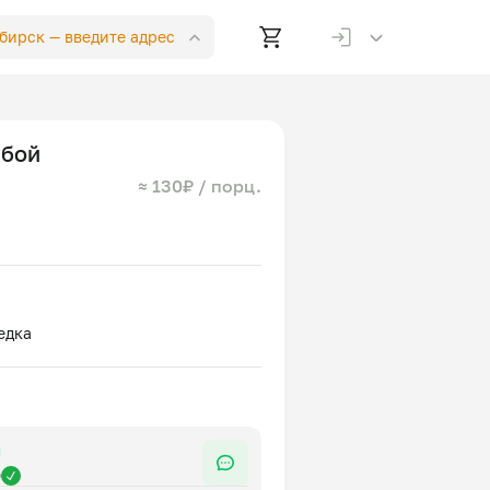
ибирск —
введите адрес
убой
≈ 130₽ / порц.
я
р