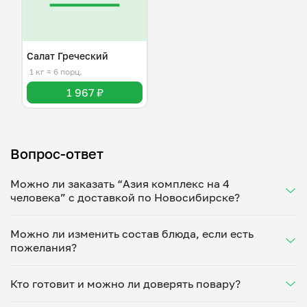
Салат Греческий
1 кг
≈ 6 порц.
1 967 ₽
Вопрос-ответ
Можно ли заказать “Азия комплекс на 4
человека” с доставкой по Новосибирске?
Да, доставка на дом работает по всему городу!
Можно ли изменить состав блюда, если есть
Укажите удобное время — и получите свежее
пожелания?
домашнее блюдо в большой порции прямо с плиты.
Герметичная упаковка сохраняет тепло до 90
Конечно! Екатерина Дворецкая адаптирует блюдо
минут. Статус заказа отслеживайте в личном
Кто готовит и можно ли доверять повару?
под ваши предпочтения: уберет специи, снизит
кабинете, а с поваром можно связаться напрямую в
количество соли, сахара или заменит ингредиенты.
чате. Рекомендуем оформлять заказ заранее —