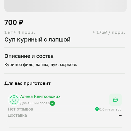
700 ₽
1 кг
≈ 4 порц.
≈ 175₽ / порц.
Суп куриный с лапшой
Описание и состав
Для вас приготовит
Алёна Квитковских
Домашний повар
Нет отзывов
0.0 км от вас
Доставка
—