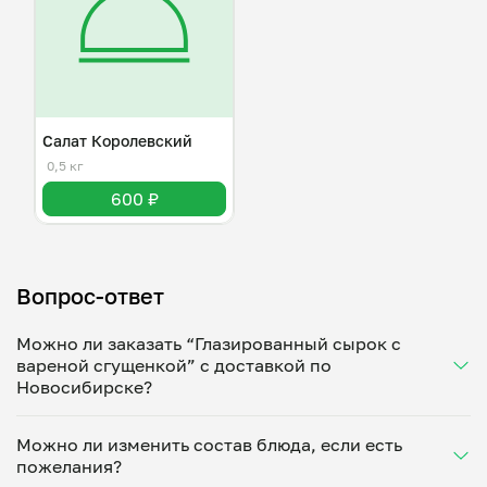
Салат Королевский
0,5 кг
600 ₽
Вопрос-ответ
Можно ли заказать “Глазированный сырок с
вареной сгущенкой” с доставкой по
Новосибирске?
Да, доставка на дом работает по всему городу!
Можно ли изменить состав блюда, если есть
Укажите удобное время — и получите свежее
пожелания?
домашнее блюдо в большой порции прямо с плиты.