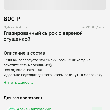
800 ₽
0,4 кг
≈ 4 шт.
≈ 200₽ / шт.
Глазированный сырок с вареной
сгущенкой
Описание и состав
Если вы попробуете эти сырки, больше никогда не
захотите есть магазинные😉
Вес одного сырка 100г
Идеально подходят для того, чтобы закинуть в морозилку
и наслаждаться ими в любой момент 👌
Читать далее...
Состав: творог, сливочное масло, сахар, сгущеное молоко,
Для вас приготовит
Алёна Квитковских