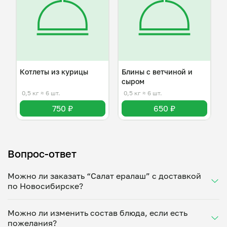
Котлеты из курицы
Блины с ветчиной и
сыром
0,5 кг
≈ 6 шт.
0,5 кг
≈ 6 шт.
750 ₽
650 ₽
Вопрос-ответ
Можно ли заказать “Салат ералаш” с доставкой
по Новосибирске?
Да, доставка на дом работает по всему городу!
Можно ли изменить состав блюда, если есть
Укажите удобное время — и получите свежее
пожелания?
домашнее блюдо в большой порции прямо с плиты.