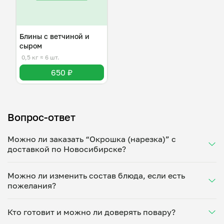
Блины с ветчиной и
сыром
0,5 кг
≈ 6 шт.
650 ₽
Вопрос-ответ
Можно ли заказать “Окрошка (нарезка)” с
доставкой по Новосибирске?
Да, доставка на дом работает по всему городу!
Можно ли изменить состав блюда, если есть
Укажите удобное время — и получите свежее
пожелания?
домашнее блюдо в большой порции прямо с плиты.
Герметичная упаковка сохраняет тепло до 90
Конечно! Елизавета Галушкина адаптирует блюдо
минут. Статус заказа отслеживайте в личном
Кто готовит и можно ли доверять повару?
под ваши предпочтения: уберет специи, снизит
кабинете, а с поваром можно связаться напрямую в
количество соли, сахара или заменит ингредиенты.