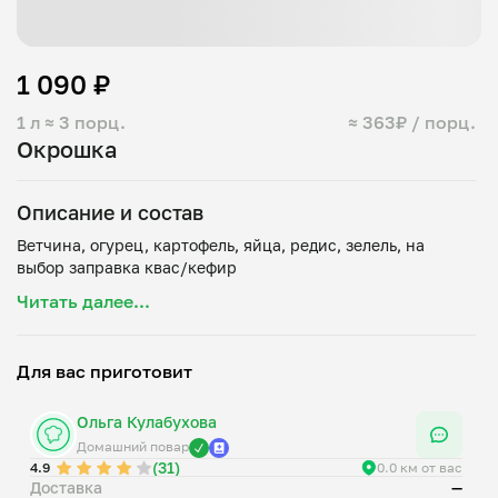
1 090 ₽
1 л
≈ 3 порц.
≈ 363₽ / порц.
Окрошка
Описание и состав
Ветчина, огурец, картофель, яйца, редис, зелель, на
Читать далее...
Для вас приготовит
Ольга Кулабухова
Домашний повар
(31)
4.9
0.0 км от вас
Доставка
—