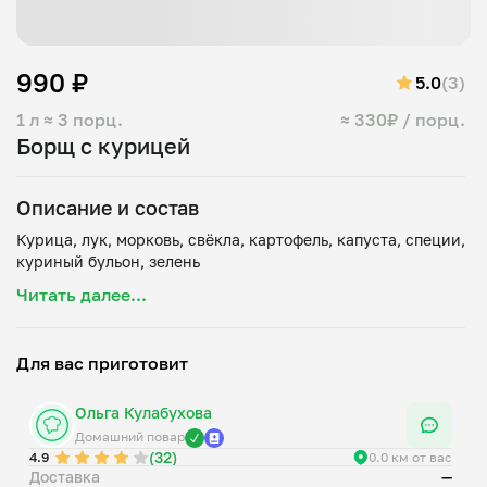
990 ₽
5.0
(3)
1 л
≈ 3 порц.
≈ 330₽ / порц.
Борщ с курицей
Описание и состав
Курица, лук, морковь, свёкла, картофель, капуста, специи,
Читать далее...
Для вас приготовит
Ольга Кулабухова
Домашний повар
(32)
4.9
0.0 км от вас
Доставка
—