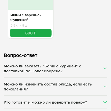
Блины с варенной
сгущенкой
0,5 кг
≈ 5 шт.
690 ₽
Вопрос-ответ
Можно ли заказать “Борщ с курицей” с
доставкой по Новосибирске?
Да, доставка на дом работает по всему городу!
Можно ли изменить состав блюда, если есть
Укажите удобное время — и получите свежее
пожелания?
домашнее блюдо в большой порции прямо с плиты.
Герметичная упаковка сохраняет тепло до 90
Конечно! Ольга Кулабухова адаптирует блюдо под
минут. Статус заказа отслеживайте в личном
Кто готовит и можно ли доверять повару?
ваши предпочтения: уберет специи, снизит
кабинете, а с поваром можно связаться напрямую в
количество соли, сахара или заменит ингредиенты.
чате. Рекомендуем оформлять заказ заранее —