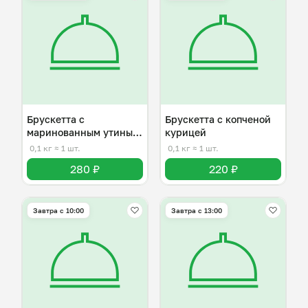
Брускетта с
Брускетта с копченой
маринованным утиным
курицей
ростбифом
0,1 кг
≈ 1 шт.
0,1 кг
≈ 1 шт.
280 ₽
220 ₽
Завтра c 10:00
Завтра c 13:00