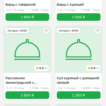
Борщ с говядиной
Борщ с курицей
2 кг
≈ 6 порц.
≈ 300₽ / порц.
2 кг
≈ 6 порц.
≈ 250₽ / порц.
1 800 ₽
1 500 ₽
Сегодня с 20:00
Сегодня с 20:00
5.0
(2)
5.0
(1)
Рассольник
Суп куриный с домашней
ленинградский с
лапшой
говядиной
2 кг
≈ 6 порц.
≈ 300₽ / порц.
2 кг
≈ 6 порц.
≈ 200₽ / порц.
1 800 ₽
1 200 ₽