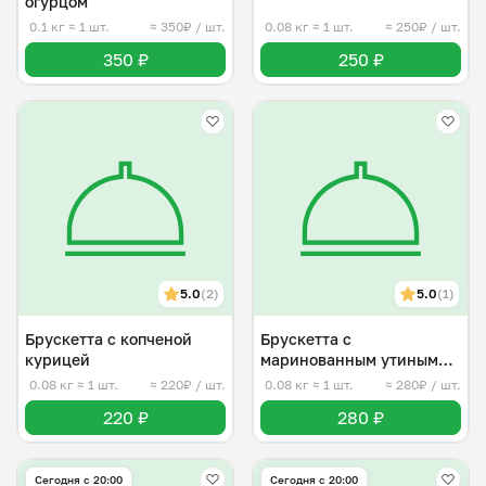
огурцом
0.1 кг
≈ 1 шт.
≈ 350₽ / шт.
0.08 кг
≈ 1 шт.
≈ 250₽ / шт.
350 ₽
250 ₽
5.0
(2)
5.0
(1)
Брускетта с копченой
Брускетта с
курицей
маринованным утиным
ростбифом
0.08 кг
≈ 1 шт.
≈ 220₽ / шт.
0.08 кг
≈ 1 шт.
≈ 280₽ / шт.
220 ₽
280 ₽
Сегодня с 20:00
Сегодня с 20:00