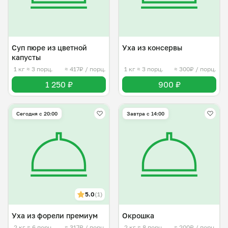
Суп пюре из цветной
Уха из консервы
капусты
1 кг
≈ 3 порц.
≈ 417₽ / порц.
1 кг
≈ 3 порц.
≈ 300₽ / порц.
1 250 ₽
900 ₽
Сегодня с 20:00
Завтра c 14:00
5.0
(1)
Уха из форели премиум
Окрошка
2 кг
≈ 6 порц.
≈ 317₽ / порц.
2 кг
≈ 8 порц.
≈ 200₽ / порц.