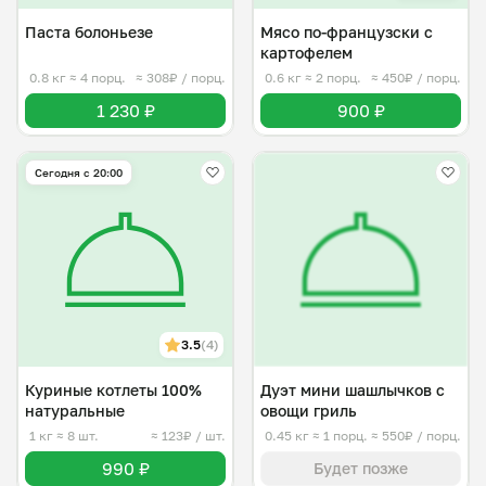
Паста болоньезе
Мясо по-французски с
картофелем
0.8 кг
≈ 4 порц.
≈ 308₽ / порц.
0.6 кг
≈ 2 порц.
≈ 450₽ / порц.
1 230 ₽
900 ₽
Сегодня с 20:00
3.5
(4)
Куриные котлеты 100%
Дуэт мини шашлычков с
натуральные
овощи гриль
1 кг
≈ 8 шт.
≈ 123₽ / шт.
0.45 кг
≈ 1 порц.
≈ 550₽ / порц.
990 ₽
Будет позже