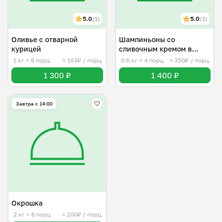
5.0
(1)
5.0
(1)
Оливье с отварной
Шампиньоны со
курицей
сливочным кремом в
беконе
1 кг
≈ 8 порц.
≈ 163₽ / порц.
0.6 кг
≈ 4 порц.
≈ 350₽ / порц.
1 300 ₽
1 400 ₽
Завтра c 14:00
Окрошка
2 кг
≈ 8 порц.
≈ 200₽ / порц.