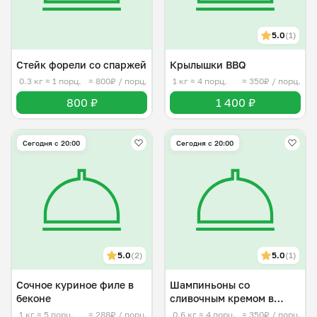
5.0
(1)
Стейк форели со спаржей
Крылышки BBQ
0.3 кг
≈ 1 порц.
≈ 800₽ / порц.
1 кг
≈ 4 порц.
≈ 350₽ / порц.
800 ₽
1 400 ₽
Сегодня с 20:00
Сегодня с 20:00
5.0
(2)
5.0
(1)
Сочное куриное филе в
Шампиньоны со
беконе
сливочным кремом в
беконе
1 кг
≈ 5 порц.
≈ 288₽ / порц.
0.6 кг
≈ 4 порц.
≈ 350₽ / порц.