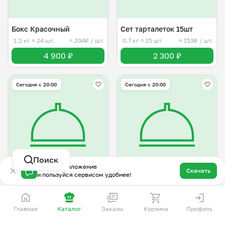
Бокс Красочный
Сет тарталеток 15шт
1.2 кг
≈ 24 шт.
≈ 204₽ / шт.
0.7 кг
≈ 15 шт.
≈ 153₽ / шт.
4 900 ₽
2 300 ₽
Сегодня с 20:00
Сегодня с 20:00
Поиск
Скачай приложение
Скачать
и пользуйся сервисом удобнее!
Бокс разнообразие 28шт
Гриль бокс на компанию
1.3 кг
≈ 28 шт.
≈ 207₽ / шт.
3.5 кг
≈ 10 порц.
≈ 880₽ / порц.
Главная
Каталог
Заказы
Корзина
Профиль
5 800 ₽
8 800 ₽