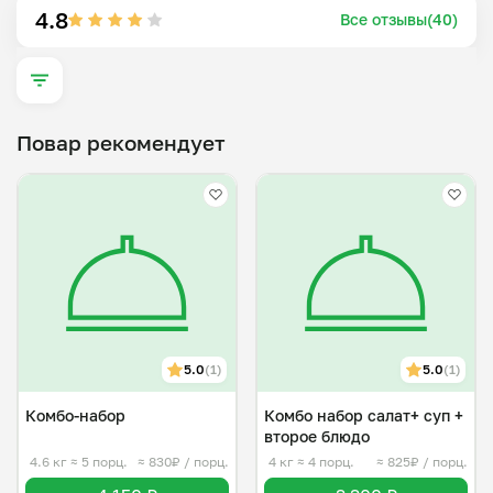
Гарантирую качество и вкус каждого блюда, не 
4.8
Все отзывы(40)
тратьте время на готовку, доверьте это мне!
Повар рекомендует
5.0
(1)
5.0
(1)
Комбо-набор
Комбо набор салат+ суп +
второе блюдо
4.6 кг
≈ 5 порц.
≈ 830₽ / порц.
4 кг
≈ 4 порц.
≈ 825₽ / порц.