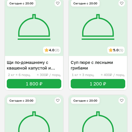
Сегодня с 20:00
Сегодня с 20:00
4.0
(2)
5.0
(1)
Щи по-домашнему с
Суп пюре с лесными
квашеной капустой и
грибами
говядиной
2 кг
≈ 6 порц.
≈ 300₽ / порц.
1 кг
≈ 3 порц.
≈ 400₽ / порц.
1 800 ₽
1 200 ₽
Сегодня с 20:00
Сегодня с 20:00