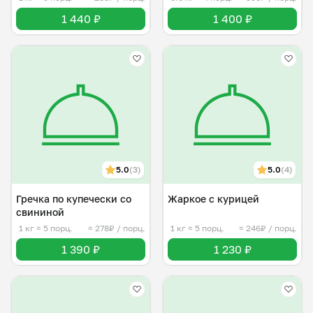
1 440 ₽
1 400 ₽
5.0
(3)
5.0
(4)
Гречка по купечески со
Жаркое с курицей
свининой
1 кг
≈ 5 порц.
≈ 278₽ / порц.
1 кг
≈ 5 порц.
≈ 246₽ / порц.
1 390 ₽
1 230 ₽