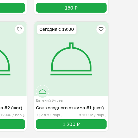
150 ₽
Сегодня с 19:00
Евгений Учаев
а #2 (шот)
Сок холодного отжима #1 (шот)
 1200₽ / порц.
0,2 л
≈ 1 порц.
≈ 1200₽ / порц.
1 200 ₽