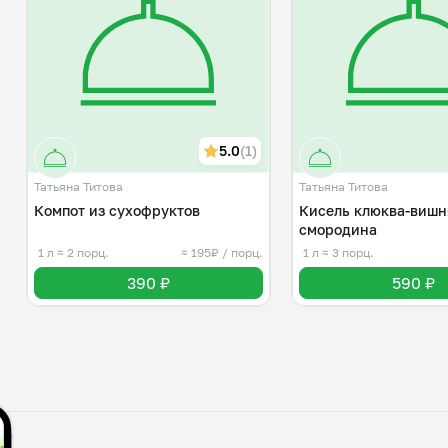
5.0
(1)
Татьяна Титова
Татьяна Титова
Компот из сухофруктов
Кисель клюква-вишн
смородина
1 л
≈ 2 порц.
≈ 195₽ / порц.
1 л
≈ 3 порц.
390 ₽
590 ₽