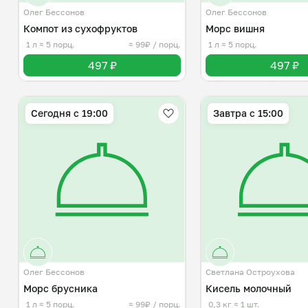
Олег Бессонов
Олег Бессонов
Компот из сухофруктов
Морс вишня
1 л
≈ 5 порц.
≈ 99₽ / порц.
1 л
≈ 5 порц.
497 ₽
497 ₽
Сегодня с 19:00
Завтра c 15:00
Олег Бессонов
Светлана Остроухова
Морс брусника
Кисель молочный
1 л
≈ 5 порц.
≈ 99₽ / порц.
0,3 кг
≈ 1 шт.