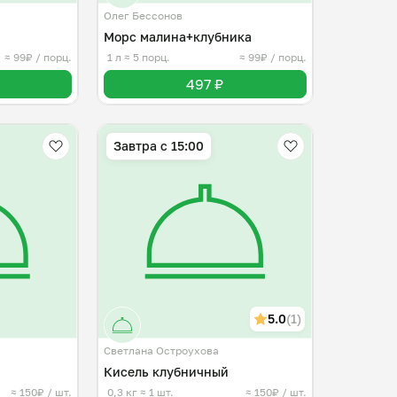
Олег Бессонов
Морс малина+клубника
≈ 99₽ / порц.
1 л
≈ 5 порц.
≈ 99₽ / порц.
497 ₽
Завтра c 15:00
5.0
(1)
Светлана Остроухова
Кисель клубничный
≈ 150₽ / шт.
0,3 кг
≈ 1 шт.
≈ 150₽ / шт.