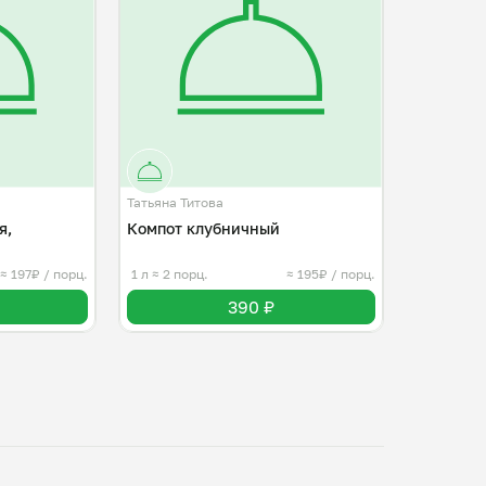
Татьяна Титова
я,
Компот клубничный
≈ 197₽ / порц.
1 л
≈ 2 порц.
≈ 195₽ / порц.
390 ₽