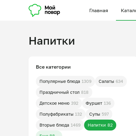
Главная
Катал
Напитки
Все категории
Популярные блюда
1309
Салаты
634
Праздничный стол
818
Детское меню
392
Фуршет
136
Полуфабрикаты
132
Супы
597
Вторые блюда
1469
Напитки
82
Еще 88...