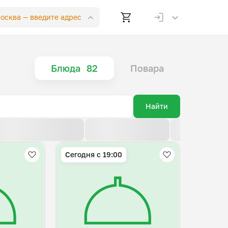
Москва —
введите адрес
Блюда
82
Повара
Найти
По возрастанию цены
По убыванию цены
По новизне
Сегодня с 19:00