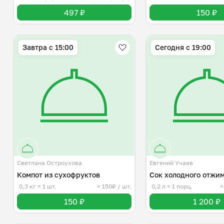
497 ₽
150 ₽
Завтра c 15:00
Сегодня с 19:00
Светлана Остроухова
Евгений Учаев
Компот из сухофруктов
Сок холодного отжим
0,3 кг
≈ 1 шт.
≈ 150₽ / шт.
0,2 л
≈ 1 порц.
≈
150 ₽
1 200 ₽