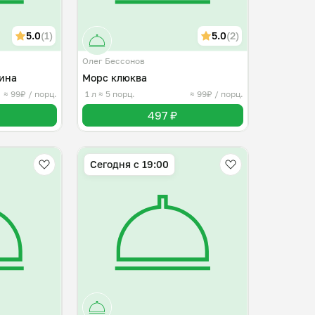
5.0
(1)
5.0
(2)
Олег Бессонов
ина
Морс клюква
≈ 99₽ / порц.
1 л
≈ 5 порц.
≈ 99₽ / порц.
497 ₽
Сегодня с 19:00