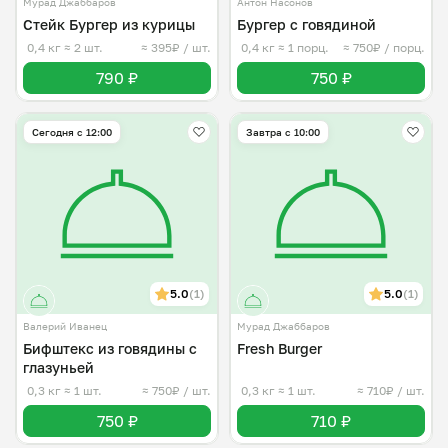
Мурад Джаббаров
Антон Насонов
Стейк Бургер из курицы
Бургер с говядиной
0,4 кг
≈ 2 шт.
≈ 395₽ / шт.
0,4 кг
≈ 1 порц.
≈ 750₽ / порц.
790 ₽
750 ₽
Сегодня с 12:00
Завтра c 10:00
5.0
(1)
5.0
(1)
Валерий Иванец
Мурад Джаббаров
Бифштекс из говядины с
Fresh Burger
глазуньей
0,3 кг
≈ 1 шт.
≈ 750₽ / шт.
0,3 кг
≈ 1 шт.
≈ 710₽ / шт.
750 ₽
710 ₽