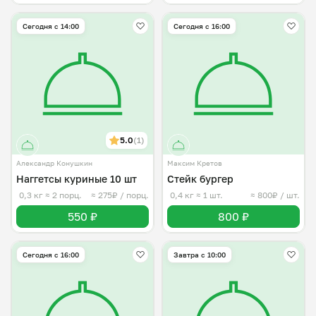
Сегодня с 14:00
Сегодня с 16:00
5.0
(1)
Александр Конушкин
Максим Кретов
Наггетсы куриные 10 шт
Стейк бургер
0,3 кг
≈ 2 порц.
≈ 275₽ / порц.
0,4 кг
≈ 1 шт.
≈ 800₽ / шт.
550 ₽
800 ₽
Сегодня с 16:00
Завтра c 10:00