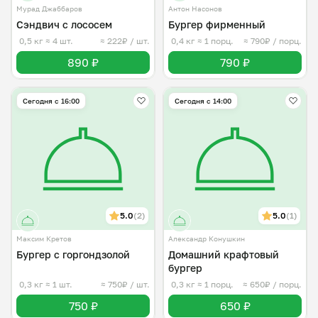
Мурад Джаббаров
Антон Насонов
Сэндвич с лососем
Бургер фирменный
0,5 кг
≈ 4 шт.
≈ 222₽ / шт.
0,4 кг
≈ 1 порц.
≈ 790₽ / порц.
890 ₽
790 ₽
Сегодня с 16:00
Сегодня с 14:00
5.0
(2)
5.0
(1)
Максим Кретов
Александр Конушкин
Бургер с горгондзолой
Домашний крафтовый
бургер
0,3 кг
≈ 1 шт.
≈ 750₽ / шт.
0,3 кг
≈ 1 порц.
≈ 650₽ / порц.
750 ₽
650 ₽