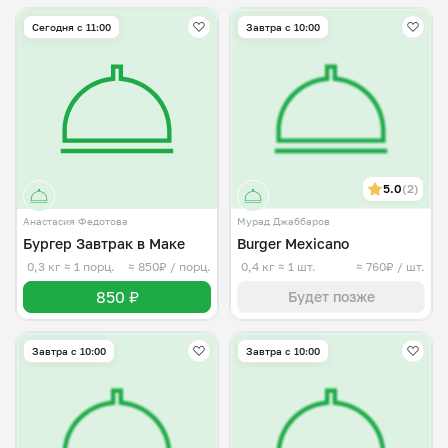
Сегодня с 11:00
Завтра c 10:00
5.0
(2)
Анастасия Федотова
Мурад Джаббаров
Бургер Завтрак в Маке
Burger Mexicano
0,3 кг
≈ 1 порц.
≈ 850₽ / порц.
0,4 кг
≈ 1 шт.
≈ 760₽ / шт.
850 ₽
Будет позже
Завтра c 10:00
Завтра c 10:00