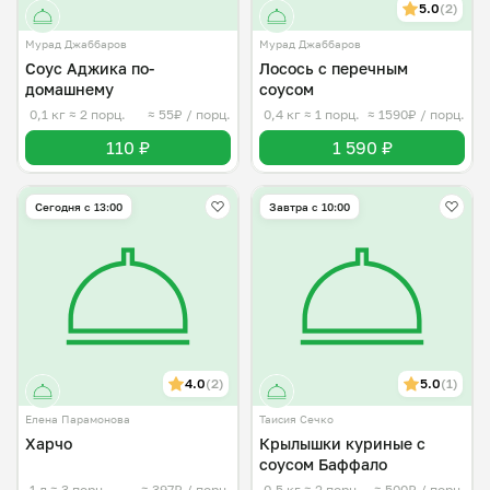
5.0
(2)
Мурад Джаббаров
Мурад Джаббаров
Соус Аджика по-
Лосось с перечным
домашнему
соусом
0,1 кг
≈ 2 порц.
≈ 55₽ / порц.
0,4 кг
≈ 1 порц.
≈ 1590₽ / порц.
110 ₽
1 590 ₽
Сегодня с 13:00
Завтра c 10:00
4.0
(2)
5.0
(1)
Елена Парамонова
Таисия Сечко
Харчо
Крылышки куриные с
соусом Баффало
1 л
≈ 3 порц.
≈ 397₽ / порц.
0,5 кг
≈ 2 порц.
≈ 500₽ / порц.