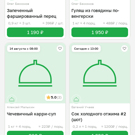
Олег Бессонов
Олег Бессонов
Запеченный
Гуляш из говядины по-
фаршированный перец
венгерски
0,9 кг
≈ 3 шт.
≈ 396₽ / шт.
1 кг
≈ 4 порц.
≈ 488₽ / порц.
1 190 ₽
1 950 ₽
14 августа с 08:00
Сегодня с 13:00
5.0
(2)
Алексей Малыхин
Евгений Учаев
Чечевичный карри-суп
Сок холодного отжима #2
(шот)
1 кг
≈ 4 порц.
≈ 223₽ / порц.
0,2 л
≈ 1 порц.
≈ 1200₽ / порц.