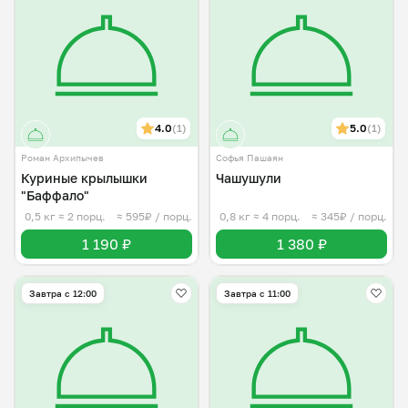
4.0
(1)
5.0
(1)
Роман Архипычев
Софья Пашаян
Куриные крылышки
Чашушули
"Баффало"
0,5 кг
≈ 2 порц.
≈ 595₽ / порц.
0,8 кг
≈ 4 порц.
≈ 345₽ / порц.
1 190 ₽
1 380 ₽
Завтра c 12:00
Завтра c 11:00