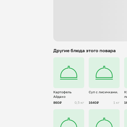
Другие блюда этого повара
Картофель
Суп с лисичками.
К
Айдахо
л
с
860₽
0,5 кг
1640₽
1 кг
1