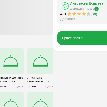
Анастасия Бошуева
Домашний повар
4.9
(88)
Доставка
Будет позже
урица тушеная с
Лисички в
исичками в
сметанном соусе
метанном соусе
с картофелем
680₽
0,6 кг
1450₽
0,6 кг