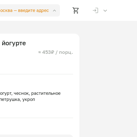
Москва —
введите адрес
 йогурте
≈ 453₽ / порц.
огурт, чеснок, растительное