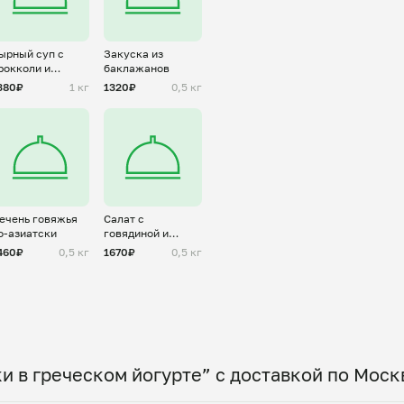
ырный суп с
Закуска из
рокколи и
баклажанов
рибами
380₽
1 кг
1320₽
0,5 кг
ечень говяжья
Салат с
о-азиатски
говядиной и
овощами
460₽
0,5 кг
1670₽
0,5 кг
и в греческом йогурте” с доставкой по Моск