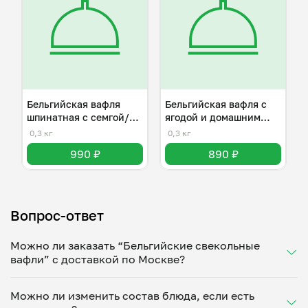
Бельгийская вафля
Бельгийская вафля с
шпинатная с семгой/
ягодой и домашним
клубникой
Маскарпоне
0,3 кг
0,3 кг
990 ₽
890 ₽
Вопрос-ответ
Можно ли заказать “Бельгийские свекольные
вафли” с доставкой по Москве?
Да, доставка на дом работает по всему городу!
Можно ли изменить состав блюда, если есть
Укажите удобное время — и получите свежее