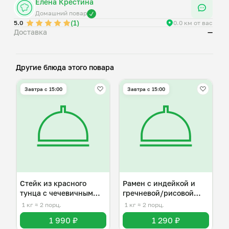
Елена Крестина
Домашний повар
(1)
5.0
0.0 км от вас
Доставка
—
Другие блюда этого повара
Завтра c 15:00
Завтра c 15:00
Стейк из красного
Рамен с индейкой и
тунца с чечевичным
гречневой/рисовой
хумусом
лапшой
1 кг
≈ 2 порц.
1 кг
≈ 2 порц.
1 990 ₽
1 290 ₽