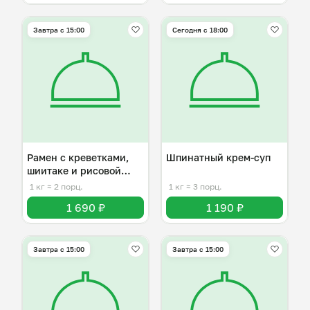
Завтра c 15:00
Сегодня с 18:00
Рамен с креветками,
Шпинатный крем-суп
шиитаке и рисовой
лапшой
1 кг
≈ 2 порц.
1 кг
≈ 3 порц.
1 690 ₽
1 190 ₽
Завтра c 15:00
Завтра c 15:00