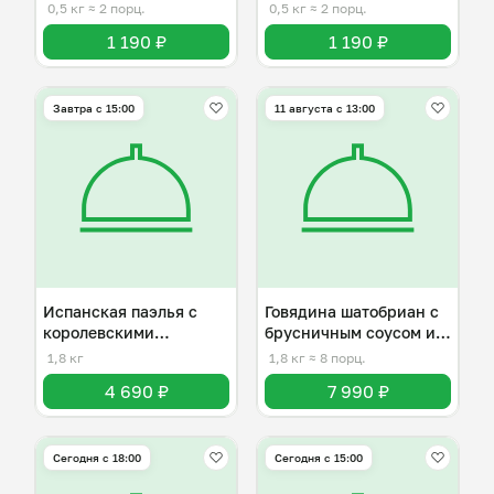
рисом
0,5 кг
≈ 2 порц.
0,5 кг
≈ 2 порц.
1 190 ₽
1 190 ₽
Завтра c 15:00
11 августа с 13:00
Испанская паэлья с
Говядина шатобриан с
королевскими
брусничным соусом и
креветками
жюльеном
1,8 кг
1,8 кг
≈ 8 порц.
4 690 ₽
7 990 ₽
Сегодня с 18:00
Сегодня с 15:00