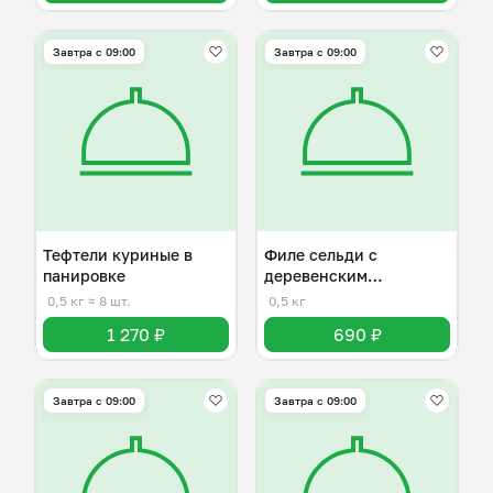
Завтра c 09:00
Завтра c 09:00
Тефтели куриные в
Филе сельди с
панировке
деревенским
картофелем и луком
0,5 кг
≈ 8 шт.
0,5 кг
1 270 ₽
690 ₽
Завтра c 09:00
Завтра c 09:00