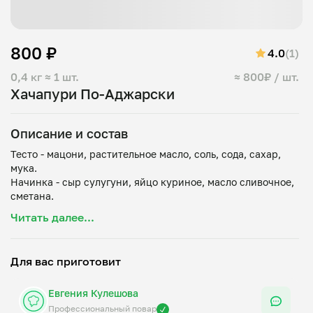
800 ₽
4.0
(1)
0,4 кг
≈ 1 шт.
≈ 800₽ / шт.
Хачапури По-Аджарски
Описание и состав
Тесто - мацони, растительное масло, соль, сода, сахар,
мука.
Начинка - сыр сулугуни, яйцо куриное, масло сливочное,
сметана.
Читать далее...
Хачапури по-аджарски — это одно из самых узнаваемых и
любимых блюд грузинской кухни, представляющее собой
открытую «лодочку» из дрожжевого теста, наполненную
Для вас приготовит
сыром, сырым яичным желтком и кусочком сливочного
масла. Блюдо родом из Аджарии, региона на юго-западе
Евгения Кулешова
Грузии, и его форма, по одной из версий, символизирует
корабль под солнцем (желток), что связано с морскими
Профессиональный повар