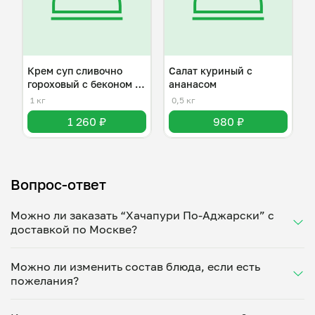
Крем суп сливочно
Салат куриный с
гороховый с беконом и
ананасом
сухариками
1 кг
0,5 кг
1 260 ₽
980 ₽
Вопрос-ответ
Можно ли заказать “Хачапури По-Аджарски” с
доставкой по Москве?
Да, доставка на дом работает по всему городу!
Можно ли изменить состав блюда, если есть
Укажите удобное время — и получите свежее
пожелания?
домашнее блюдо в большой порции прямо с плиты.
Герметичная упаковка сохраняет тепло до 90
Конечно! Евгения Кулешова адаптирует блюдо под
минут. Статус заказа отслеживайте в личном