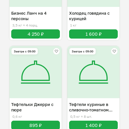
Бизнес Ланч на 4
Холодец говядина с
персоны
курицей
3,5 кг
≈ 4 порц.
1 кг
4 250 ₽
1 600 ₽
Завтра c 09:00
Завтра c 09:00
Тефтельки Джерри с
Тефтели куриные в
пюре
сливочно-томатном
соусе
0,6 кг
0,5 кг
≈ 8 шт.
895 ₽
1 400 ₽