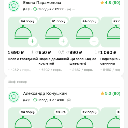
Елена Парамонова
4.8 (80)
Сегодня с 09:00
—
₽
₽
₽
≈4 порц.
≈1 порц.
≈4 порц.
≈2 порц.
1 690 ₽
1 кг
650 ₽
0,5 кг
990 ₽
1 л
1 090 ₽
0,5 
Плов с говядиной
Пюре с домашней
Щи зеленые( со
Поджарка из
котлетой
щавелем)
свинины
≈ 423₽ / порц.
≈ 650₽ / порц.
≈ 248₽ / порц.
≈ 545₽ / порц.
Шеф-повар
⠀
Александр Конушкин
5.0 (80)
Сегодня с 14:00
—
₽
₽
₽
≈4 порц.
≈8 шт.
≈2 порц.
≈3 шт.