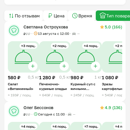
По отзывам
Цена
Время
Тип повара
Светлана Остроухова
5.0 (166)
13 августа с 12:00
—
₽
₽
₽
≈3 порц.
≈2 порц.
≈4 порц.
≈2 порц.
580 ₽
0,5 кг
1 280 ₽
0,5 кг
980 ₽
1 кг
1 080 ₽
0,6 
Салат
Печеночно-
Куриный суп с
Зразы
«Витаминный»
куриные оладьи
яичными
картофельные с
блинчиками
грибами
≈ 193₽ / порц.
≈ 640₽ / порц.
≈ 245₽ / порц.
≈ 540₽ / порц.
Олег Бессонов
4.9 (136)
Сегодня с 11:00
—
₽
₽
₽
≈4 порц.
≈4 порц.
≈7 порц.
≈4 порц.