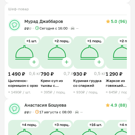
Шеф-повар
⠀
Мурад Джаббаров
5.0 (96)
Сегодня с 16:00
—
₽
₽
₽
≈1 шт.
≈2 порц.
≈1 порц.
≈2 порц.
1 490 ₽
0,6 кг
790 ₽
0,7 л
930 ₽
0,5 кг
1 290 ₽
0,6 
Цыпленок-
Крем-суп из
Куриная грудка
Жаркое из
корнишон с орзо
тыквы с
со спаржей
говяжьей
креветками
вырезки
≈ 1490₽ / шт.
≈ 395₽ / порц.
≈ 930₽ / порц.
≈ 645₽ / порц.
Анастасия Бошуева
4.9 (88)
17 августа с 08:00
—
₽
₽
₽
≈4 порц.
≈3 порц.
≈16 шт.
≈4 порц.