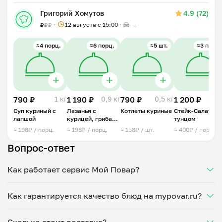
Григорий Хомутов
4.9 (72)
12 августа с 15:00
—
₽
₽
₽
≈4 порц.
≈6 порц.
≈5 шт.
≈3 порц.
790 ₽
1 кг
1 190 ₽
0,9 кг
790 ₽
0,5 кг
1 200 ₽
0,5 
Суп куриный с
Лазанья с
Котлеты куриные
Стейк-Салат с
лапшой
курицей, грибами
тунцом
и трюфелем
≈ 198₽ / порц.
≈ 198₽ / порц.
≈ 158₽ / шт.
≈ 400₽ / порц.
Вопрос-ответ
Как работает сервис Мой Повар?
Мы помогаем найти проверенных поваров,
Как гарантируется качество блюд на mypovar.ru?
предлагающих блюда на заказ. Выбираете
понравившегося повара и меню, а затем
Приготовлением блюд занимаются только
заказываете домашнюю еду с доставкой на обед