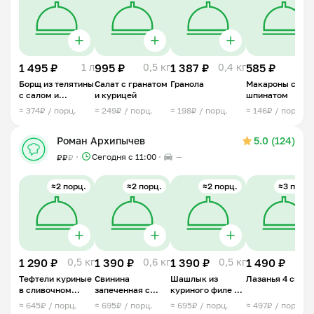
1 495 ₽
1 л
995 ₽
0,5 кг
1 387 ₽
0,4 кг
585 ₽
0,5 
Борщ из телятины
Салат с гранатом
Гранола
Макароны со
с салом и
и курицей
шпинатом
гриссини
≈ 374₽ / порц.
≈ 249₽ / порц.
≈ 198₽ / порц.
≈ 146₽ / порц.
Роман Архипычев
5.0 (124)
Сегодня с 11:00
—
₽
₽
₽
≈2 порц.
≈2 порц.
≈2 порц.
≈3 порц.
1 290 ₽
0,5 кг
1 390 ₽
0,6 кг
1 390 ₽
0,5 кг
1 490 ₽
0,7 
Тефтели куриные
Свинина
Шашлык из
Лазанья 4 сыра
в сливочном
запеченная с
куриного филе в
соусе с грибами
жульеном
лаваше
≈ 645₽ / порц.
≈ 695₽ / порц.
≈ 695₽ / порц.
≈ 497₽ / порц.