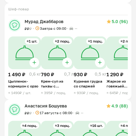
Шеф-повар
⠀
Мурад Джаббаров
5.0 (96)
Завтра c 09:00
—
₽
₽
₽
≈1 шт.
≈2 порц.
≈1 порц.
≈2 порц.
1 490 ₽
0,6 кг
790 ₽
0,7 л
930 ₽
0,5 кг
1 290 ₽
0,6 
Цыпленок-
Крем-суп из
Куриная грудка
Жаркое из
корнишон с орзо
тыквы с
со спаржей
говяжьей
креветками
вырезки
≈ 1490₽ / шт.
≈ 395₽ / порц.
≈ 930₽ / порц.
≈ 645₽ / порц.
Анастасия Бошуева
4.9 (88)
17 августа с 08:00
—
₽
₽
₽
≈4 порц.
≈3 порц.
≈16 шт.
≈4 порц.