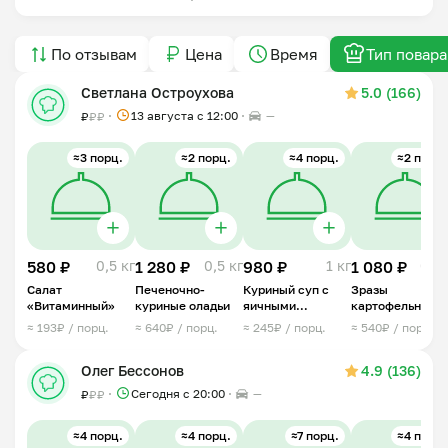
По отзывам
Цена
Время
Тип повара
Светлана Остроухова
5.0 (166)
13 августа с 12:00
—
₽
₽
₽
≈3 порц.
≈2 порц.
≈4 порц.
≈2 порц.
580 ₽
0,5 кг
1 280 ₽
0,5 кг
980 ₽
1 кг
1 080 ₽
0,6 
Салат
Печеночно-
Куриный суп с
Зразы
«Витаминный»
куриные оладьи
яичными
картофельные с
блинчиками
грибами
≈ 193₽ / порц.
≈ 640₽ / порц.
≈ 245₽ / порц.
≈ 540₽ / порц.
Олег Бессонов
4.9 (136)
Сегодня с 20:00
—
₽
₽
₽
≈4 порц.
≈4 порц.
≈7 порц.
≈4 порц.