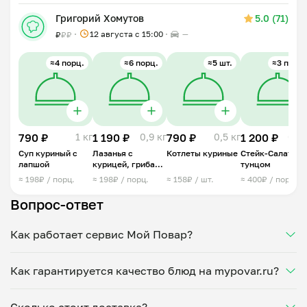
Григорий Хомутов
5.0 (71)
12 августа с 15:00
—
₽
₽
₽
≈4 порц.
≈6 порц.
≈5 шт.
≈3 порц.
790 ₽
1 кг
1 190 ₽
0,9 кг
790 ₽
0,5 кг
1 200 ₽
0,5 
Суп куриный с
Лазанья с
Котлеты куриные
Стейк-Салат с
лапшой
курицей, грибами
тунцом
и трюфелем
≈ 198₽ / порц.
≈ 198₽ / порц.
≈ 158₽ / шт.
≈ 400₽ / порц.
Вопрос-ответ
Как работает сервис Мой Повар?
Мы помогаем найти проверенных поваров,
Как гарантируется качество блюд на mypovar.ru?
предлагающих блюда на заказ. Выбираете
понравившегося повара и меню, а затем
Приготовлением блюд занимаются только
заказываете домашнюю еду с доставкой на обед