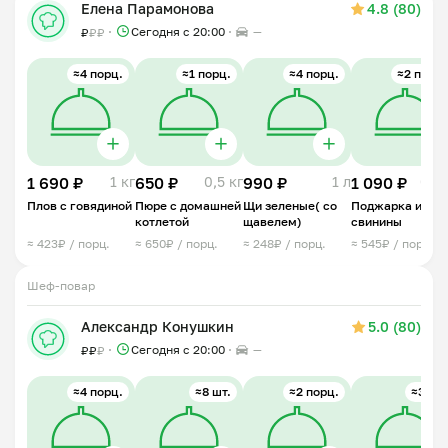
Елена Парамонова
4.8 (80)
Сегодня с 20:00
—
₽
₽
₽
≈4 порц.
≈1 порц.
≈4 порц.
≈2 порц.
1 690 ₽
1 кг
650 ₽
0,5 кг
990 ₽
1 л
1 090 ₽
0,5 
Плов с говядиной
Пюре с домашней
Щи зеленые( со
Поджарка из
котлетой
щавелем)
свинины
≈ 423₽ / порц.
≈ 650₽ / порц.
≈ 248₽ / порц.
≈ 545₽ / порц.
Шеф-повар
⠀
Александр Конушкин
5.0 (80)
Сегодня с 20:00
—
₽
₽
₽
≈4 порц.
≈8 шт.
≈2 порц.
≈3 шт.