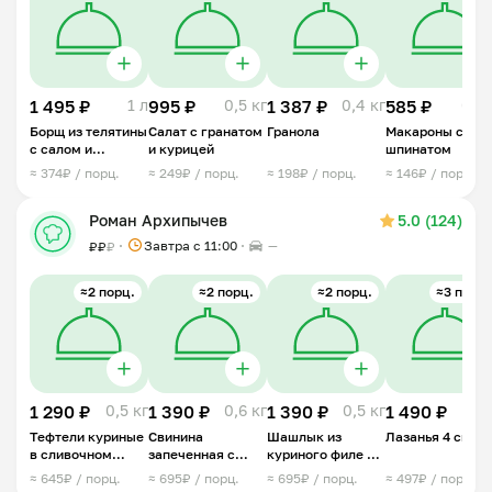
1 495 ₽
1 л
995 ₽
0,5 кг
1 387 ₽
0,4 кг
585 ₽
0,5 
Борщ из телятины
Салат с гранатом
Гранола
Макароны со
с салом и
и курицей
шпинатом
гриссини
≈ 374₽ / порц.
≈ 249₽ / порц.
≈ 198₽ / порц.
≈ 146₽ / порц.
Роман Архипычев
5.0 (124)
Завтра c 11:00
—
₽
₽
₽
≈2 порц.
≈2 порц.
≈2 порц.
≈3 порц.
1 290 ₽
0,5 кг
1 390 ₽
0,6 кг
1 390 ₽
0,5 кг
1 490 ₽
0,7 
Тефтели куриные
Свинина
Шашлык из
Лазанья 4 сыра
в сливочном
запеченная с
куриного филе в
соусе с грибами
жульеном
лаваше
≈ 645₽ / порц.
≈ 695₽ / порц.
≈ 695₽ / порц.
≈ 497₽ / порц.