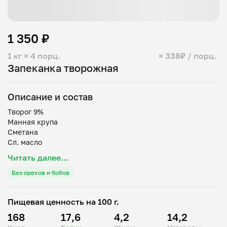
1 350 ₽
1 кг
≈ 4 порц.
≈ 338₽ / порц.
Запеканка творожная
Описание и состав
Творог 9%
Манная крупа
Сметана
Сл. масло
Яйцо куриное
Читать далее...
Сахар
Ванилин
Без орехов и бобов
Цедра апельсина
Изюм, курага, клюква вяленая, мак по желанию
Пищевая ценность на 100 г.
168
17,6
4,2
14,2