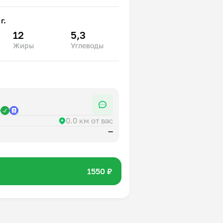
г.
12
5,3
Жиры
Углеводы
р
0.0 км от вас
—
1550 ₽