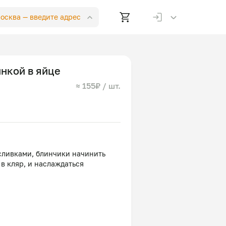
Москва —
введите адрес
нкой в яйце
≈ 155₽ / шт.
 сливками, блинчики начинить
в кляр, и наслаждаться