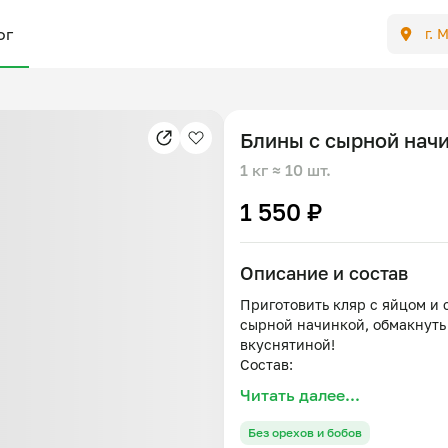
ог
г. 
Блины с сырной начи
1 кг
≈ 10 шт.
1 550 ₽
Описание и состав
Приготовить кляр с яйцом и
сырной начинкой, обмакнуть 
вкуснятиной!
Состав:
Мука пшеничная
Читать далее...
Яйцо куриное
Сахар
Без орехов и бобов
Соль