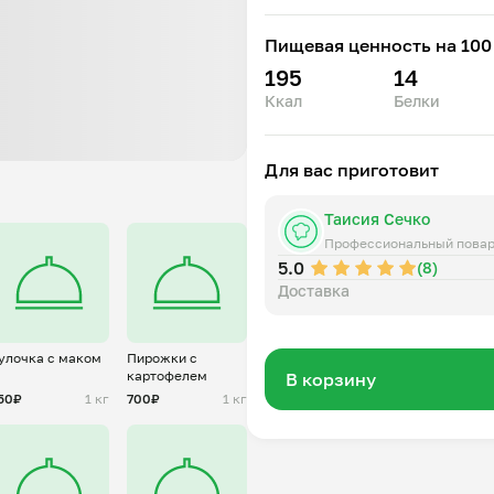
М. Растительное
М. Сливочное
Пищевая ценность на 100 
Кефир
195
14
Разрыхлитель
Ккал
Белки
Сыр сливочный
Сыр Гауда
Для вас приготовит
Таисия Сечко
Профессиональный пова
5.0
(8)
Доставка
улочка с маком
Пирожки с
картофелем
В корзину
50₽
1 кг
700₽
1 кг