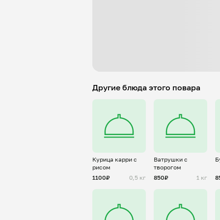
Другие блюда этого повара
Курица карри с
Ватрушки с
Б
рисом
творогом
1100₽
0,5 кг
850₽
1 кг
8