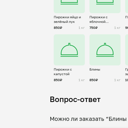
Пирожки яйцо и
Пирожки с
П
зелёный лук
яблочной
начинкой
850₽
1 кг
750₽
1 кг
9
Пирожки с
Блины
Г
капустой
з
850₽
1 кг
850₽
1 кг
1
Вопрос-ответ
Можно ли заказать “Блины 