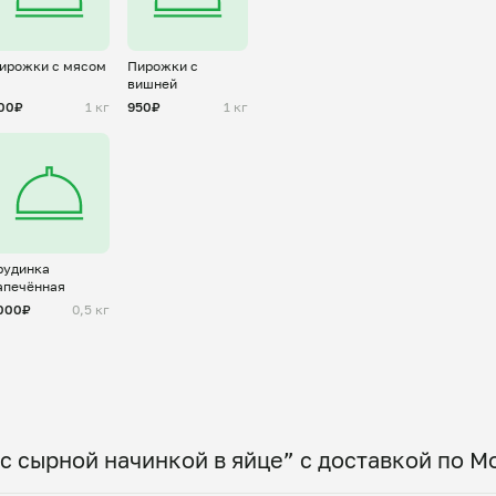
ирожки с мясом
Пирожки с
вишней
00₽
1 кг
950₽
1 кг
рудинка
апечённая
000₽
0,5 кг
с сырной начинкой в яйце” с доставкой по М