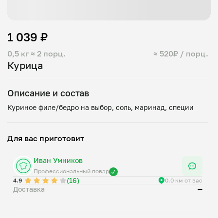
1 039 ₽
0,5 кг
≈ 2 порц.
≈ 520₽ / порц.
Курица
Описание и состав
Для вас приготовит
Иван Умников
Профессиональный повар
(16)
4.9
0.0 км от вас
Доставка
—