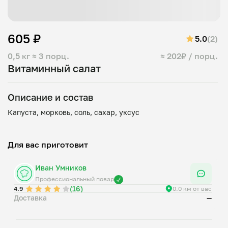
605 ₽
5.0
(2)
0,5 кг
≈ 3 порц.
≈ 202₽ / порц.
Витаминный салат
Описание и состав
Для вас приготовит
Иван Умников
Профессиональный повар
(16)
4.9
0.0 км от вас
Доставка
—