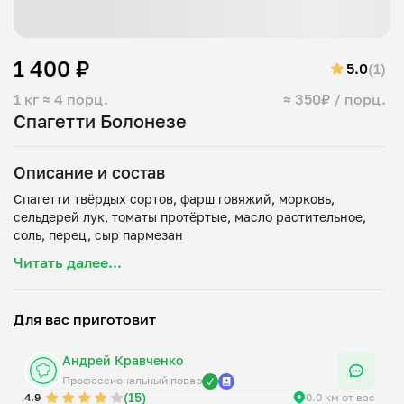
1 400 ₽
5.0
(1)
1 кг
≈ 4 порц.
≈ 350₽ / порц.
Спагетти Болонезе
Описание и состав
Спагетти твёрдых сортов, фарш говяжий, морковь,
сельдерей лук, томаты протёртые, масло растительное,
Читать далее...
Для вас приготовит
Андрей Кравченко
Профессиональный повар
(15)
4.9
0.0 км от вас