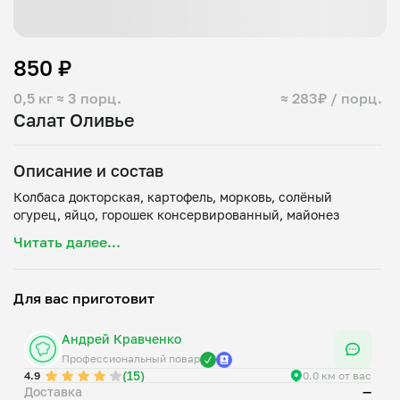
850 ₽
0,5 кг
≈ 3 порц.
≈ 283₽ / порц.
Салат Оливье
Описание и состав
Колбаса докторская, картофель, морковь, солёный
Читать далее...
Для вас приготовит
Андрей Кравченко
Профессиональный повар
(15)
4.9
0.0 км от вас
Доставка
—