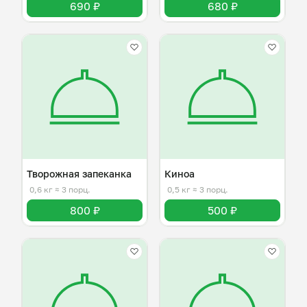
690 ₽
680 ₽
Творожная запеканка
Киноа
0,6 кг
≈ 3 порц.
0,5 кг
≈ 3 порц.
800 ₽
500 ₽