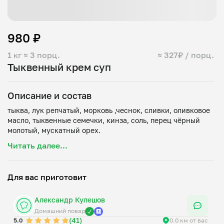
980 ₽
1 кг
≈ 3 порц.
≈ 327₽ / порц.
Тыквенный крем суп
Описание и состав
тыква, лук репчатый, морковь ,чеснок, сливки, оливковое
масло, тыквенные семечки, кинза, соль, перец чёрный
Читать далее...
Для вас приготовит
Александр Кулешов
Домашний повар
(41)
5.0
0.0 км от вас