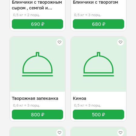
Блинчики с творожным
Блинчики с творогом
сыром , семгой и
огурцом
0,5 кг
≈ 2 порц.
0,5 кг
≈ 3 порц.
690 ₽
680 ₽
Творожная запеканка
Киноа
0,6 кг
≈ 3 порц.
0,5 кг
≈ 3 порц.
800 ₽
500 ₽