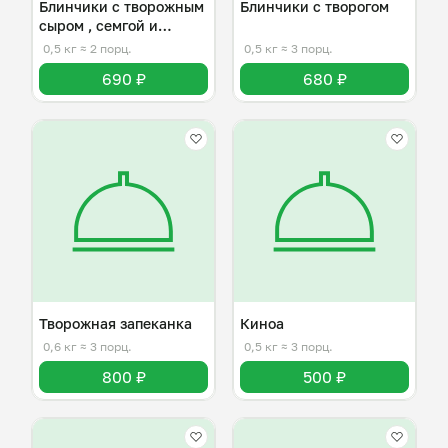
Блинчики с творожным
Блинчики с творогом
сыром , семгой и
огурцом
0,5 кг
≈ 2 порц.
0,5 кг
≈ 3 порц.
690 ₽
680 ₽
Творожная запеканка
Киноа
0,6 кг
≈ 3 порц.
0,5 кг
≈ 3 порц.
800 ₽
500 ₽