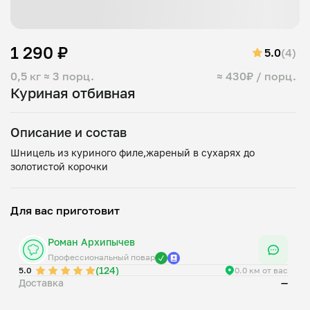
1 290 ₽
5.0
(4)
0,5 кг
≈ 3 порц.
≈ 430₽ / порц.
Куриная отбивная
Описание и состав
Шницель из куриного филе,жареный в сухарях до
Для вас приготовит
Роман Архипычев
Профессиональный повар
(124)
5.0
0.0 км от вас
Доставка
—