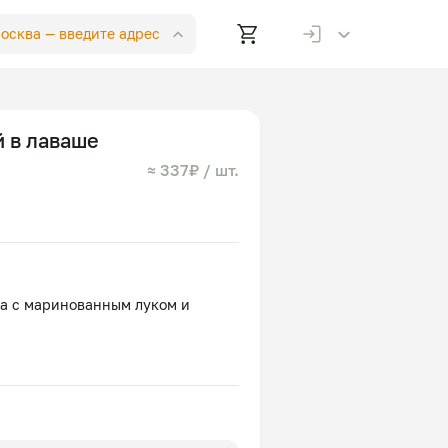
Москва —
введите адрес
 в лаваше
≈ 337₽ / шт.
ра с маринованным луком и