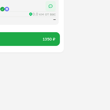
р
0.0 км от вас
—
1350 ₽