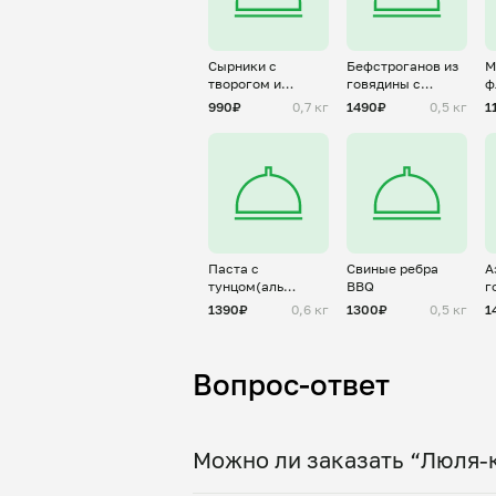
Сырники с
Бефстроганов из
М
творогом и
говядины с
ф
картофелем
грибами
990₽
0,7 кг
1490₽
0,5 кг
1
Паста с
Свиные ребра
А
тунцом(аль
BBQ
г
тонно)
1390₽
0,6 кг
1300₽
0,5 кг
1
Вопрос-ответ
Можно ли заказать “Люля-к