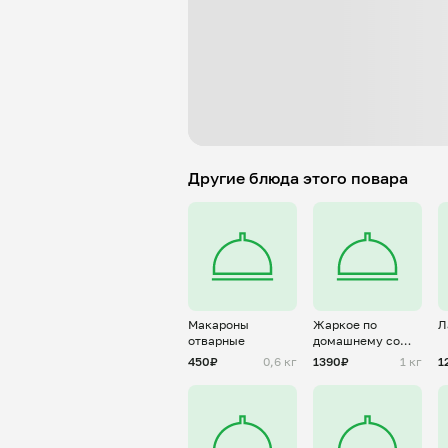
Другие блюда этого повара
Макароны
Жаркое по
Л
отварные
домашнему со
свининой
450₽
0,6 кг
1390₽
1 кг
1