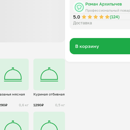
Роман Архипычев
Профессиональный пова
5.0
(124)
Доставка
В корзину
азанья мясная
Куриная отбивная
290₽
0,6 кг
1290₽
0,5 кг