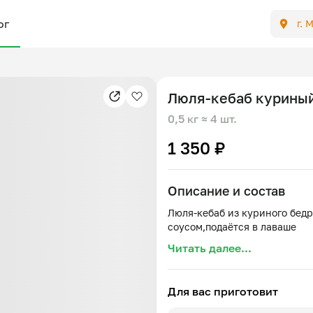
ог
г. 
Люля-кебаб куриный
0,5 кг
≈ 4 шт.
1 350 ₽
Описание и состав
Люля-кебаб из куриного бед
Читать далее...
Для вас приготовит