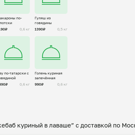
акароны по-
Гуляш из
лотски
говядины
190₽
0,6 кг
1390₽
0,5 кг
зу по-татарски с
Голень куриная
овядиной
запечённая
490₽
0,6 кг
990₽
0,6 кг
ебаб куриный в лаваше” с доставкой по Мос