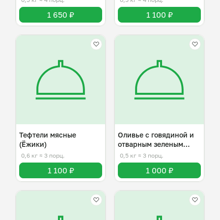
1 650 ₽
1 100 ₽
Тефтели мясные
Оливье с говядиной и
(Ёжики)
отварным зеленым
горошком
0,6 кг
≈ 3 порц.
0,5 кг
≈ 3 порц.
1 100 ₽
1 000 ₽