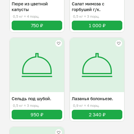
Пюре из цветной
Салат мимоза с
капусты
горбушей г/к.
0,5 кг
≈ 4 порц.
0,5 кг
≈ 3 порц.
750 ₽
1 000 ₽
Сельдь под шубой.
Лазанья болоньезе.
0,5 кг
≈ 3 порц.
0,9 кг
≈ 4 порц.
950 ₽
2 340 ₽