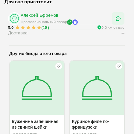
Для вас приготовит
Алексей Ефремов
Профессиональный повар
(18)
5.0
0.0 км от вас
Доставка
—
Другие блюда этого повара
Буженина запеченная
Куриное филе по-
из свиной шейки
французски
0,5 кг
≈ 4 порц.
0,5 кг
≈ 4 порц.