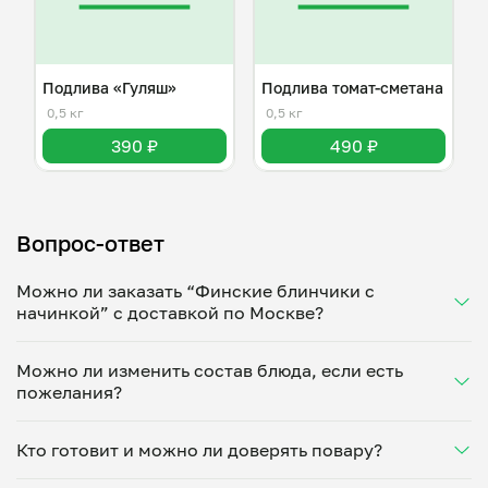
Подлива «Гуляш»
Подлива томат-сметана
0,5 кг
0,5 кг
390 ₽
490 ₽
Вопрос-ответ
Можно ли заказать “Финские блинчики с
начинкой” с доставкой по Москве?
Да, доставка на дом работает по всему городу!
Можно ли изменить состав блюда, если есть
Укажите удобное время — и получите свежее
пожелания?
домашнее блюдо в большой порции прямо с плиты.
Герметичная упаковка сохраняет тепло до 90
Конечно! Татьяна Титова адаптирует блюдо под
минут. Статус заказа отслеживайте в личном
Кто готовит и можно ли доверять повару?
ваши предпочтения: уберет специи, снизит
кабинете, а с поваром можно связаться напрямую в
количество соли, сахара или заменит ингредиенты.
чате. Рекомендуем оформлять заказ заранее —