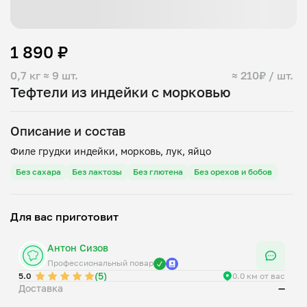
1 890 ₽
0,7 кг
≈ 9 шт.
≈ 210₽ / шт.
Тефтели из индейки с морковью
Описание и состав
Без сахара
Без лактозы
Без глютена
Без орехов и бобов
Для вас приготовит
Антон Сизов
Профессиональный повар
(5)
5.0
0.0 км от вас
Доставка
—