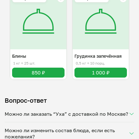
Блины
Грудинка запечённая
1 кг
≈ 25 шт.
0,5 кг
≈ 10 порц.
850 ₽
1 000 ₽
Вопрос-ответ
Можно ли заказать “Уха” с доставкой по Москве?
Да, доставка на дом работает по всему городу!
Можно ли изменить состав блюда, если есть
Укажите удобное время — и получите свежее
пожелания?
домашнее блюдо в большой порции прямо с плиты.