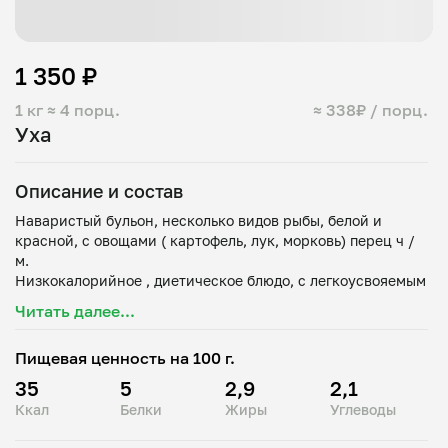
1 350 ₽
1 кг
≈ 4 порц.
≈ 338₽ / порц.
Уха
Описание и состав
Наваристый бульон, несколько видов рыбы, белой и
красной, с овощами ( картофель, лук, морковь) перец ч /
м.
Низкокалорийное , диетическое блюдо, с легкоусвояемым
белком и полезными жирами, хороший источник фосфора,
Читать далее...
йода и витамин группы В.
Пищевая ценность на 100 г.
35
5
2,9
2,1
Ккал
Белки
Жиры
Углеводы