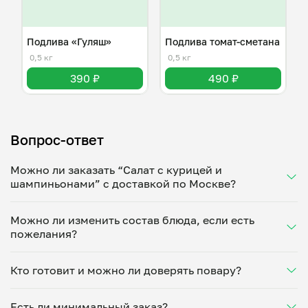
Подлива «Гуляш»
Подлива томат-сметана
0,5 кг
0,5 кг
390 ₽
490 ₽
Вопрос-ответ
Можно ли заказать “Салат с курицей и
шампиньонами” с доставкой по Москве?
Да, доставка на дом работает по всему городу!
Можно ли изменить состав блюда, если есть
Укажите удобное время — и получите свежее
пожелания?
домашнее блюдо в большой порции прямо с плиты.
Герметичная упаковка сохраняет тепло до 90
Конечно! Татьяна Титова адаптирует блюдо под
минут. Статус заказа отслеживайте в личном
Кто готовит и можно ли доверять повару?
ваши предпочтения: уберет специи, снизит
кабинете, а с поваром можно связаться напрямую в
количество соли, сахара или заменит ингредиенты.
чате. Рекомендуем оформлять заказ заранее —
“Салат с курицей и шампиньонами” готовит
Укажите пожелания при оформлении или напишите
утром на вечер или сегодня на завтра.
Есть ли минимальный заказ?