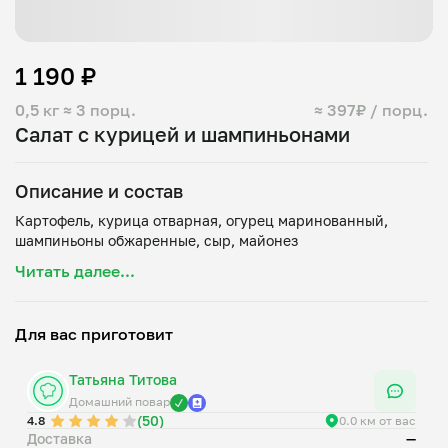
1 190 ₽
0,5 кг
≈ 3 порц.
≈ 397₽ / порц.
Салат с курицей и шампиньонами
Описание и состав
Картофель, курица отварная, огурец маринованный,
Читать далее...
Для вас приготовит
Татьяна Титова
Домашний повар
(50)
4.8
0.0 км от вас
Доставка
—