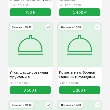
0,4 кг
≈ 4 шт.
0,6 кг
≈ 2 порц.
750 ₽
1 400 ₽
Сегодня с 13:00
Сегодня с 19:00
Утка, фаршированная
Котлеты из отборной
фруктами в
свинины и говядины
апельсиновом соусе
1 кг
≈ 6 порц.
1 кг
≈ 5 порц.
3 500 ₽
1 200 ₽
Сегодня с 19:00
Сегодня с 19:00