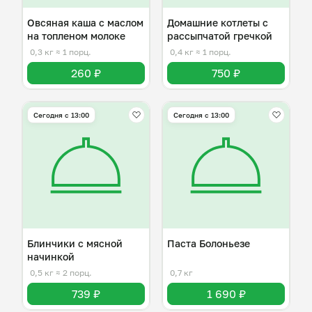
Овсяная каша с маслом
Домашние котлеты с
на топленом молоке
рассыпчатой гречкой
0,3 кг
≈ 1 порц.
0,4 кг
≈ 1 порц.
260 ₽
750 ₽
Сегодня с 13:00
Сегодня с 13:00
Блинчики с мясной
Паста Болоньезе
начинкой
0,5 кг
≈ 2 порц.
0,7 кг
739 ₽
1 690 ₽